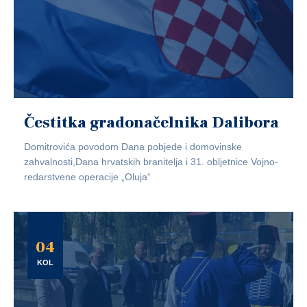
Čestitka gradonačelnika Dalibora
Domitrovića povodom Dana pobjede i domovinske
zahvalnosti,Dana hrvatskih branitelja i 31. obljetnice Vojno-
redarstvene operacije „Oluja“
04
KOL