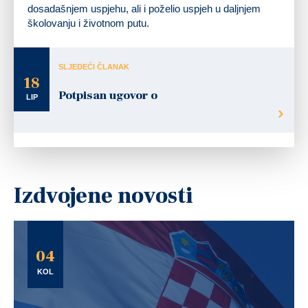
dosadašnjem uspjehu, ali i poželio uspjeh u daljnjem
školovanju i životnom putu.
SLJEDEĆI ČLANAK
18
Potpisan ugovor o
LIP
Izdvojene novosti
04
KOL