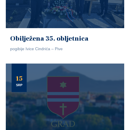
Obilježena 35. obljetnica
pogibije Ivice Cindrića – Pive
15
SRP