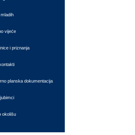
 mladih
no vijeće
nice i priznanja
kontakti
rno planska dokumentacija
ljubimci
o okolišu