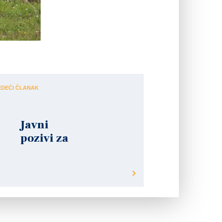
 Ogulin Mladena Stipetića, posjetio gradilište tvrtke Plinacro
EDEĆI ČLANAK
Javni
pozivi za