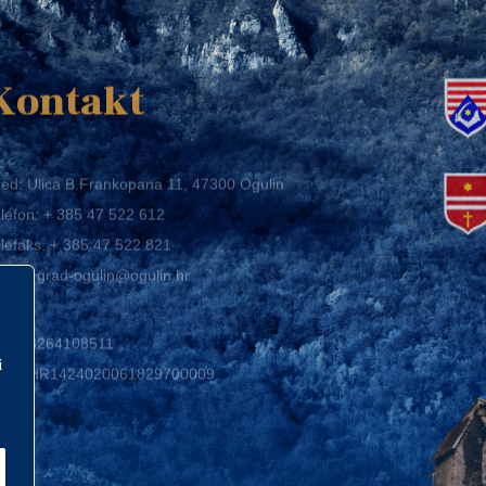
K
Kontakt
ed: Ulica B.Frankopana 11, 47300 Ogulin
lefon:
+ 385 47 522 612
lefaks:
+ 385 47 522 821
mail:
grad-ogulin@ogulin.hr
IB: 58264108511
BAN: HR1424020061829700009
i