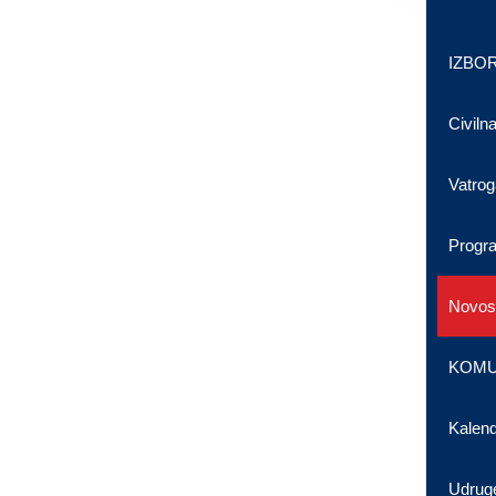
IZBOR
Civilna
Vatrog
Progr
Novost
KOMU
Kalen
Udrug