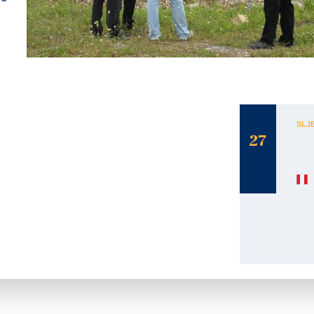
U obilasku Poduzetničke zone gradonačelnik Jure Turković je u pratnji direktora Poduzetničke zone
d.o.o. Zagreb.
SLJ
27
KOL