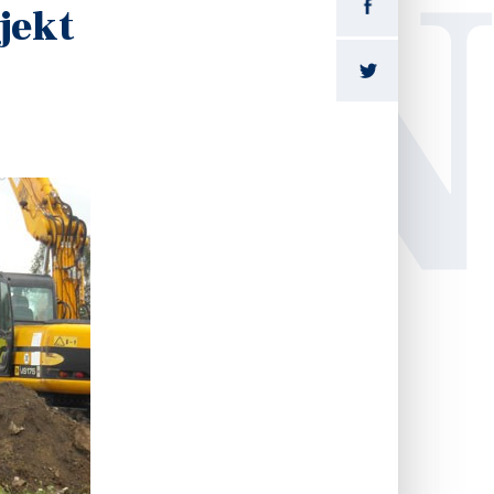
LI
jekt