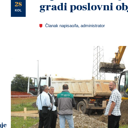
U
28
gradi poslovni ob
KOL
Članak napisao/la, administrator
je