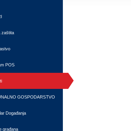
I
 zaštita
astvo
am POS
i
NALNO GOSPODARSTVO
dar Događanja
e građana