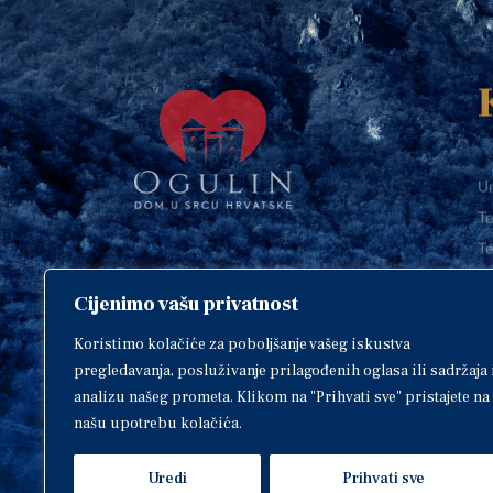
Ur
Te
Te
E-
Cijenimo vašu privatnost
O
Copyright © 2018. Grad Ogulin,
sva prava pridržana.
I
Koristimo kolačiće za poboljšanje vašeg iskustva
pregledavanja, posluživanje prilagođenih oglasa ili sadržaja 
analizu našeg prometa. Klikom na "Prihvati sve" pristajete na
našu upotrebu kolačića.
Design by
EA93
Uredi
Prihvati sve