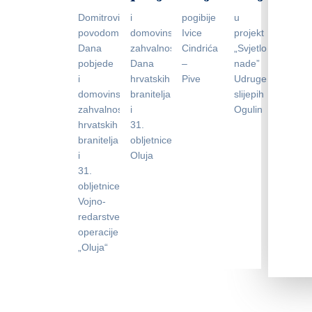
Domitrovića
i
pogibije
u
povodom
domovinske
Ivice
projekt
Dana
zahvalnosti,
Cindrića
„Svjetlo
pobjede
Dana
–
nade”
i
hrvatskih
Pive
Udruge
domovinske
branitelja
slijepih
zahvalnosti,Dana
i
Ogulin
hrvatskih
31.
branitelja
obljetniceVRO
i
Oluja
31.
obljetnice
Vojno-
redarstvene
operacije
„Oluja“