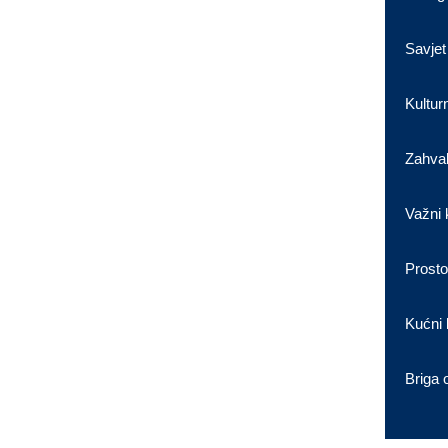
Savjet
Kultur
Zahval
Važni 
Prosto
Kućni 
Briga 