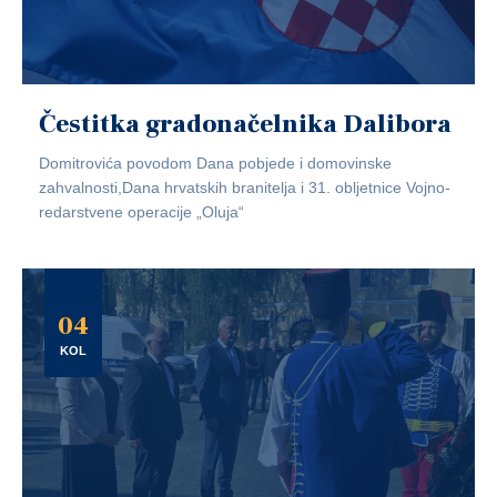
Čestitka gradonačelnika Dalibora
Domitrovića povodom Dana pobjede i domovinske
zahvalnosti,Dana hrvatskih branitelja i 31. obljetnice Vojno-
redarstvene operacije „Oluja“
04
KOL