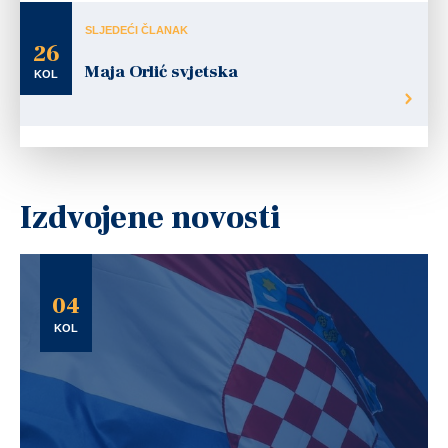
SLJEDEĆI ČLANAK
26
Maja Orlić svjetska
KOL
Izdvojene novosti
04
KOL