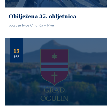
Obilježena 35. obljetnica
pogibije Ivice Cindrića – Pive
15
SRP