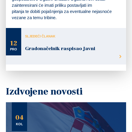
zainteresirani će imati priliku postavljati im
pitanja te dobiti pojašnjenja za eventualne nejasnoće
vezane za temu tribine.
SLJEDEĆI ČLANAK
12
Gradonačelnik raspisao Javni
PRO
Izdvojene novosti
04
KOL