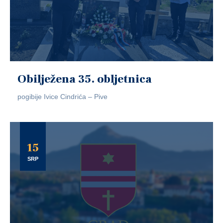
Obilježena 35. obljetnica
pogibije Ivice Cindrića – Pive
15
SRP