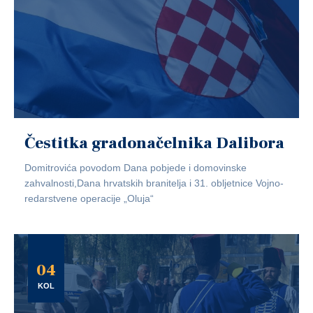
Čestitka gradonačelnika Dalibora
Domitrovića povodom Dana pobjede i domovinske
zahvalnosti,Dana hrvatskih branitelja i 31. obljetnice Vojno-
redarstvene operacije „Oluja“
04
KOL