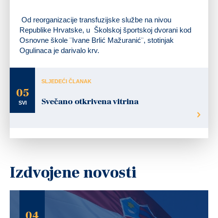
Od reorganizacije transfuzijske službe na nivou
Republike Hrvatske, u Školskoj športskoj dvorani kod
Osnovne škole ¨Ivane Brlić Mažuranić¨, stotinjak
Ogulinaca je darivalo krv.
SLJEDEĆI ČLANAK
05
Svečano otkrivena vitrina
SVI
Izdvojene novosti
04