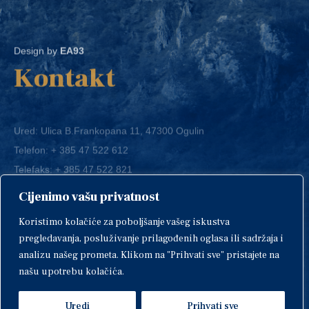
Design by
EA93
Kontakt
Ured: Ulica B.Frankopana 11, 47300 Ogulin
Telefon:
+ 385 47 522 612
Telefaks:
+ 385 47 522 821
E-mail:
grad-ogulin@ogulin.hr
Cijenimo vašu privatnost
OIB: 58264108511
Koristimo kolačiće za poboljšanje vašeg iskustva
IBAN: HR1424020061829700009
pregledavanja, posluživanje prilagođenih oglasa ili sadržaja i
analizu našeg prometa. Klikom na "Prihvati sve" pristajete na
našu upotrebu kolačića.
Uredi
Prihvati sve