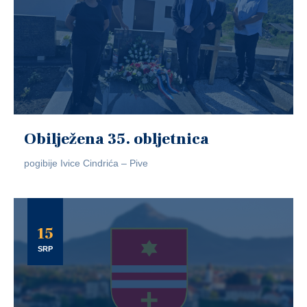
Obilježena 35. obljetnica
pogibije Ivice Cindrića – Pive
15
SRP