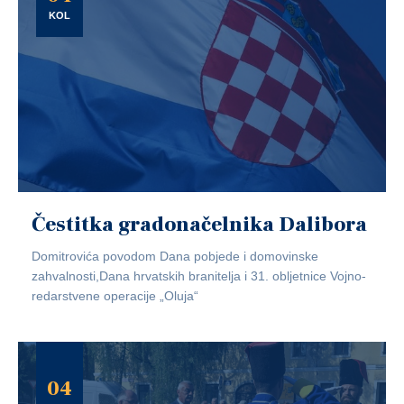
KOL
Čestitka gradonačelnika Dalibora
Domitrovića povodom Dana pobjede i domovinske
zahvalnosti,Dana hrvatskih branitelja i 31. obljetnice Vojno-
redarstvene operacije „Oluja“
04