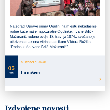
Na zgradi Uprave šuma Ogulin, na mjestu nekadašnje
rodne kuće naše najpoznatije Ogulinke, Ivane Brlić-
Mažuranić rođene ovdje 18. travnja 1874., svečano je
otkrivena staklena vitrina sa slikom Viktora Ružića
“Rodna kuća Ivane Brlić-Mažuranić”.
SLJEDEĆI ČLANAK
05
I u našem
SVI
Izdvojene novosti