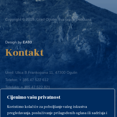
Copyright © 2018. Grad Ogulin, sva prava pridržana.
Design by
EA93
Kontakt
Ured: Ulica B.Frankopana 11, 47300 Ogulin
Telefon:
+ 385 47 522 612
Telefaks:
+ 385 47 522 821
E-mail:
grad-ogulin@ogulin.hr
Cijenimo vašu privatnost
OIB: 58264108511
Koristimo kolačiće za poboljšanje vašeg iskustva
IBAN: HR1424020061829700009
pregledavanja, posluživanje prilagođenih oglasa ili sadržaja i