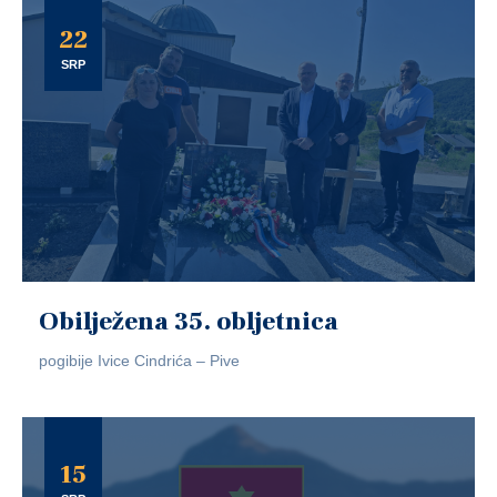
22
SRP
Obilježena 35. obljetnica
pogibije Ivice Cindrića – Pive
15