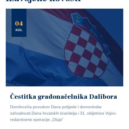
04
KOL
Čestitka gradonačelnika Dalibora
Domitrovića povodom Dana pobjede i domovinske
zahvalnosti,Dana hrvatskih branitelja i 31. obljetnice Vojno-
redarstvene operacije „Oluja“