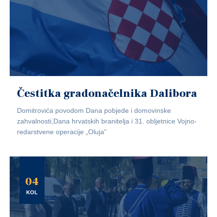
Čestitka gradonačelnika Dalibora
Domitrovića povodom Dana pobjede i domovinske
zahvalnosti,Dana hrvatskih branitelja i 31. obljetnice Vojno-
redarstvene operacije „Oluja“
04
KOL