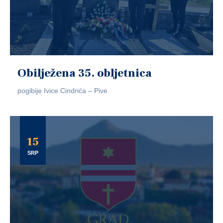
Obilježena 35. obljetnica
pogibije Ivice Cindrića – Pive
15
SRP