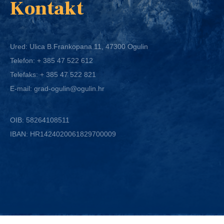
Kontakt
Ured: Ulica B.Frankopana 11, 47300 Ogulin
Telefon:
+ 385 47 522 612
Telefaks:
+ 385 47 522 821
E-mail:
grad-ogulin@ogulin.hr
OIB: 58264108511
IBAN: HR1424020061829700009