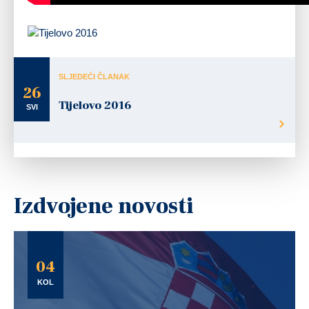
SLJEDEĆI ČLANAK
26
Tijelovo 2016
SVI
Izdvojene novosti
04
KOL