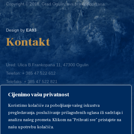
Design by
EA93
Kontakt
Ured: Ulica B.Frankopana 11, 47300 Ogulin
Telefon:
+ 385 47 522 612
Telefaks:
+ 385 47 522 821
E-mail:
grad-ogulin@ogulin.hr
Cijenimo vašu privatnost
OIB: 58264108511
Koristimo kolačiće za poboljšanje vašeg iskustva
IBAN: HR1424020061829700009
pregledavanja, posluživanje prilagođenih oglasa ili sadržaja i
analizu našeg prometa. Klikom na "Prihvati sve" pristajete na
našu upotrebu kolačića.