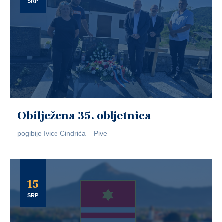
SRP
Obilježena 35. obljetnica
pogibije Ivice Cindrića – Pive
15
SRP