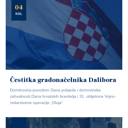
04
KOL
Čestitka gradonačelnika Dalibora
Domitrovića povodom Dana pobjede i domovinske
zahvalnosti,Dana hrvatskih branitelja i 31. obljetnice Vojno-
redarstvene operacije „Oluja“