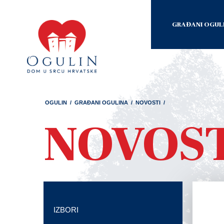
GRAĐANI OGUL
OGULIN
/
GRAĐANI OGULINA
/
NOVOSTI
/
NOVOS
IZBORI