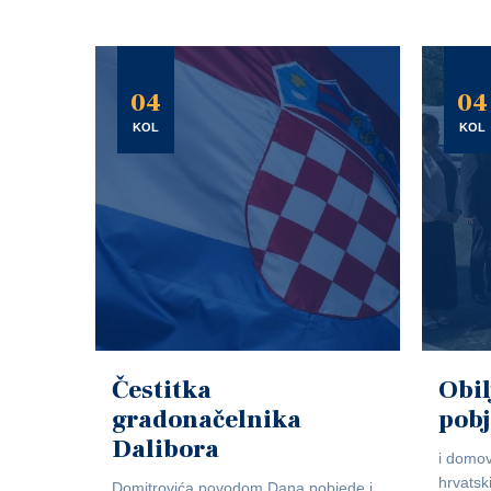
04
04
KOL
KOL
Čestitka
Obil
gradonačelnika
pob
Dalibora
i domov
hrvatsk
Domitrovića povodom Dana pobjede i