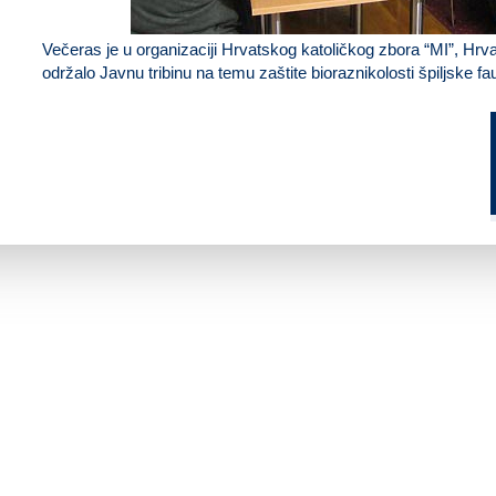
Večeras je u organizaciji Hrvatskog katoličkog zbora “MI”, Hrv
održalo Javnu tribinu na temu zaštite bioraznikolosti špiljske f