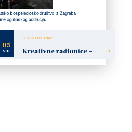
atsko biospeleološko društvo iz Zagreba
aune ogulinskog područja.
SLJEDEĆI ČLANAK
05
Kreativne radionice –
STU