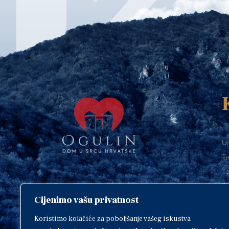
Ur
Te
Te
E-
Cijenimo vašu privatnost
O
Copyright © 2018. Grad Ogulin,
sva prava pridržana.
I
Koristimo kolačiće za poboljšanje vašeg iskustva