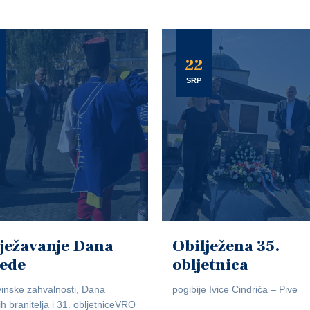
22
SRP
ježavanje Dana
Obilježena 35.
jede
obljetnica
inske zahvalnosti, Dana
pogibije Ivice Cindrića – Pive
ih branitelja i 31. obljetniceVRO