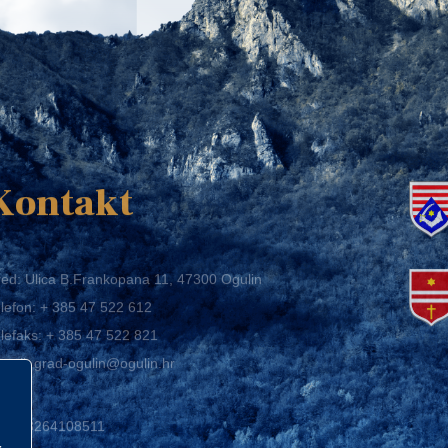
K
Kontakt
ed: Ulica B.Frankopana 11, 47300 Ogulin
lefon:
+ 385 47 522 612
lefaks:
+ 385 47 522 821
mail:
grad-ogulin@ogulin.hr
IB: 58264108511
BAN: HR1424020061829700009