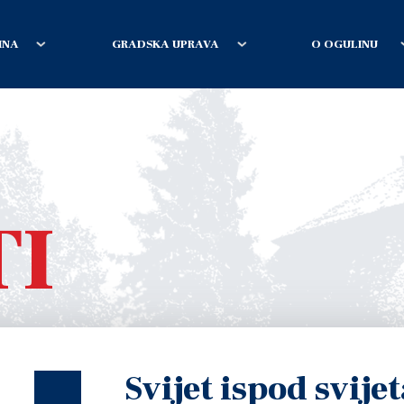
INA
GRADSKA UPRAVA
O OGULINU
TI
Svijet ispod svije