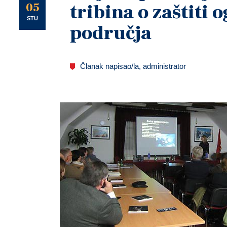
U
05
tribina o zaštiti 
STU
područja
Članak napisao/la, administrator