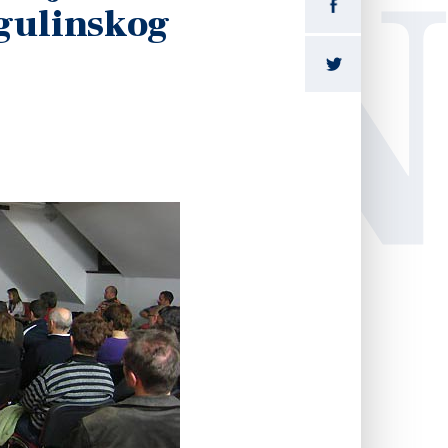
LI
ogulinskog