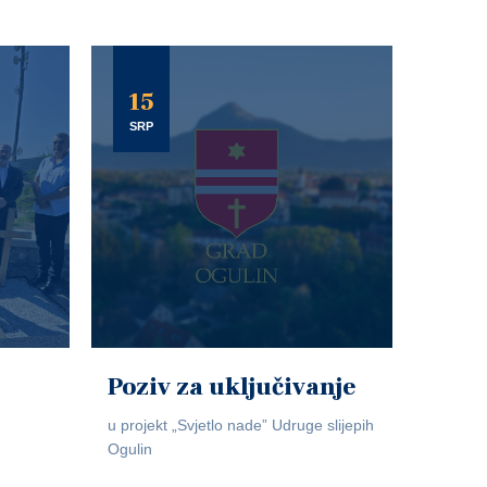
15
SRP
Poziv za uključivanje
u projekt „Svjetlo nade” Udruge slijepih
Ogulin