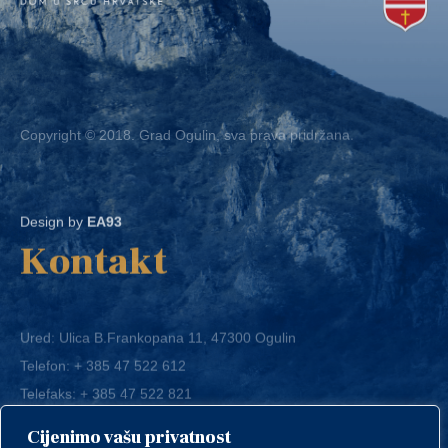
Copyright © 2018. Grad Ogulin, sva prava pridržana.
Design by
EA93
Kontakt
Ured: Ulica B.Frankopana 11, 47300 Ogulin
Telefon:
+ 385 47 522 612
Telefaks:
+ 385 47 522 821
E-mail:
grad-ogulin@ogulin.hr
Cijenimo vašu privatnost