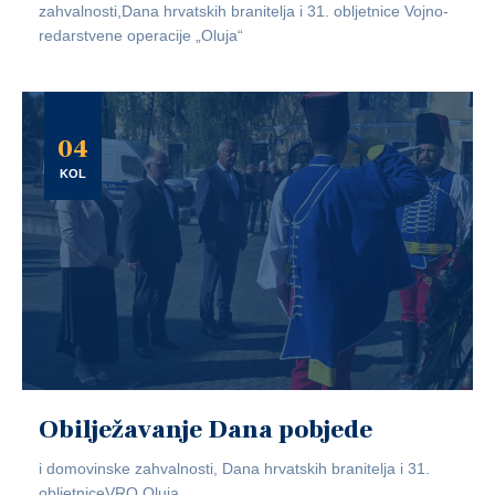
zahvalnosti,Dana hrvatskih branitelja i 31. obljetnice Vojno-
redarstvene operacije „Oluja“
04
KOL
Obilježavanje Dana pobjede
i domovinske zahvalnosti, Dana hrvatskih branitelja i 31.
obljetniceVRO Oluja