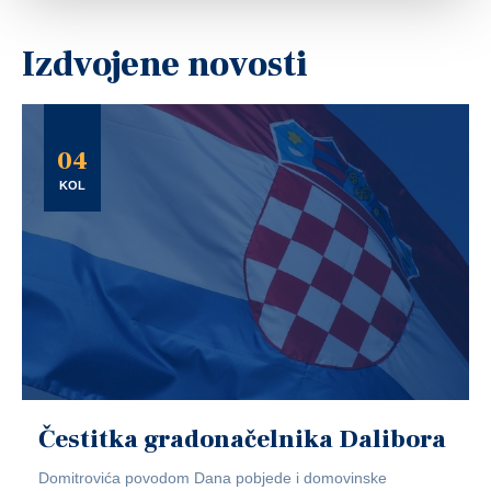
Izdvojene novosti
04
KOL
Čestitka gradonačelnika Dalibora
Domitrovića povodom Dana pobjede i domovinske