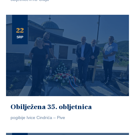
22
SRP
Obilježena 35. obljetnica
pogibije Ivice Cindrića – Pive