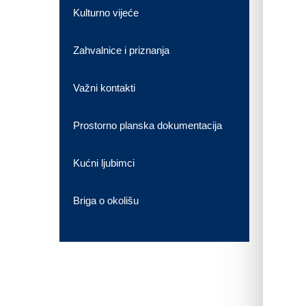
Kulturno vijeće
Zahvalnice i priznanja
Važni kontakti
Prostorno planska dokumentacija
Kućni ljubimci
Briga o okolišu