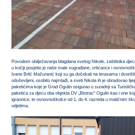
Povodom obilježavanja blagdana svetog Nikole, zaštitnika dje
u kočiji posjetio je naše male sugrađane, vrtićance i osnovno
Ivane Brlić Mažuranić koji su ga dočekali na terasama i dvorišt
oduševljeni, osobito najmlađi, a sveti Nikola ih je obradovao lij
paketićima koje je Grad Ogulin osigurao u suradnji sa Turisti
paketića za djecu oba objekta DV „Bistrac“ Ogulin kao i one ko
igraonice, te osnovnoškolce od 1. do 4. razreda u matičnim š
odjelima.