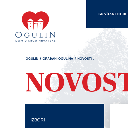
GRAĐANI OGUL
OGULIN
/
GRAĐANI OGULINA
/
NOVOSTI
/
NOVOS
IZBORI