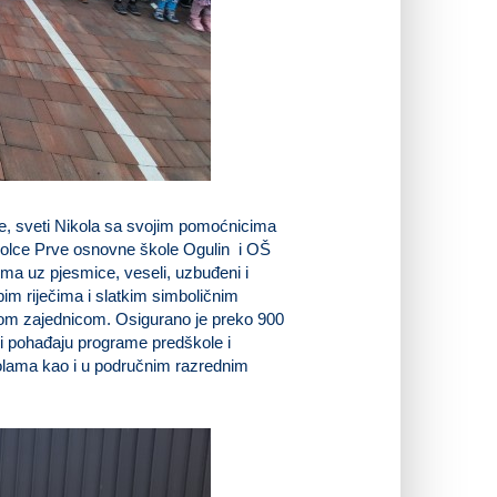
ce, sveti Nikola sa svojim pomoćnicima
školce Prve osnovne škole Ogulin i OŠ
ima uz pjesmice, veseli, uzbuđeni i
epim riječima i slatkim simboličnim
čkom zajednicom. Osigurano je preko 900
ji pohađaju programe predškole i
kolama kao i u područnim razrednim