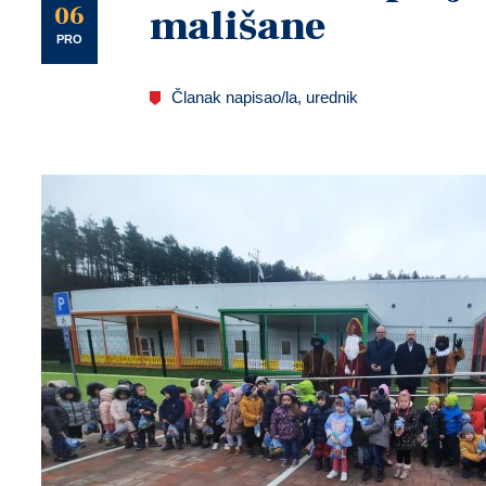
U
06
mališane
PRO
Članak napisao/la, urednik