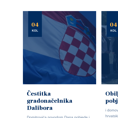
04
04
KOL
KOL
Čestitka
Obil
gradonačelnika
pob
Dalibora
i domov
hrvatsk
Domitrovića povodom Dana pobjede i