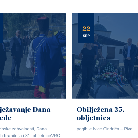
22
SRP
ježavanje Dana
Obilježena 35.
jede
obljetnica
inske zahvalnosti, Dana
pogibije Ivice Cindrića – Pive
ih branitelja i 31. obljetniceVRO