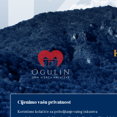
Ur
Te
Te
E-
Cijenimo vašu privatnost
O
Copyright © 2018. Grad Ogulin,
sva prava pridržana.
I
Koristimo kolačiće za poboljšanje vašeg iskustva