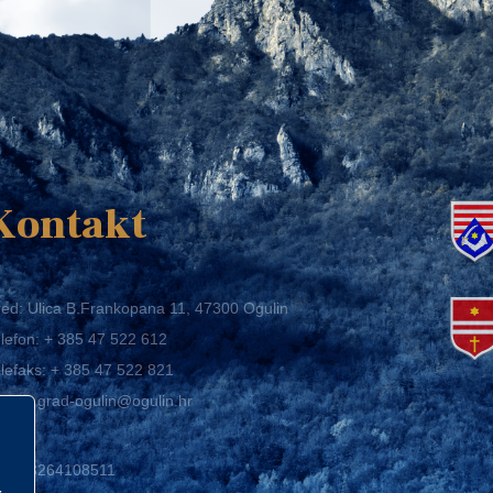
K
Kontakt
ed: Ulica B.Frankopana 11, 47300 Ogulin
lefon:
+ 385 47 522 612
lefaks:
+ 385 47 522 821
mail:
grad-ogulin@ogulin.hr
IB: 58264108511
BAN: HR1424020061829700009