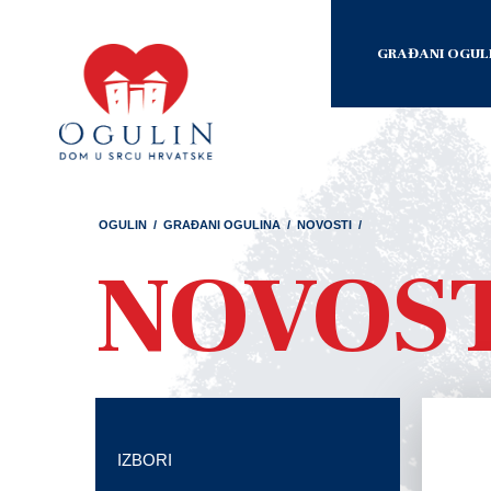
GRAĐANI OGUL
OGULIN
/
GRAĐANI OGULINA
/
NOVOSTI
/
NOVOS
IZBORI