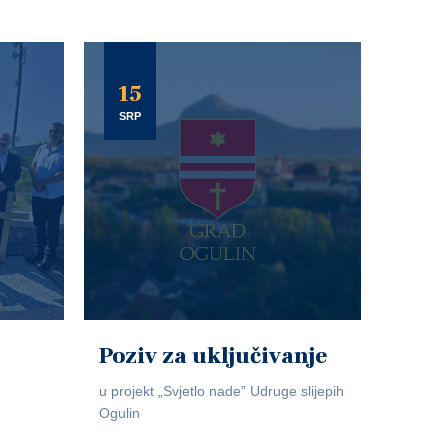
15
SRP
Poziv za uključivanje
u projekt „Svjetlo nade” Udruge slijepih
Ogulin