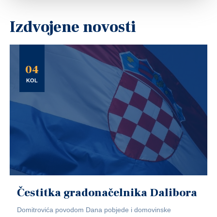
Izdvojene novosti
04
KOL
Čestitka gradonačelnika Dalibora
Domitrovića povodom Dana pobjede i domovinske