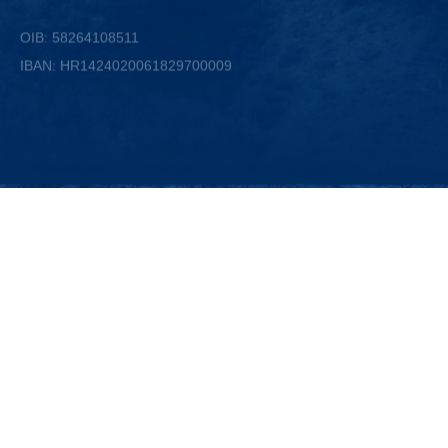
OIB: 58264108511
IBAN: HR1424020061829700009