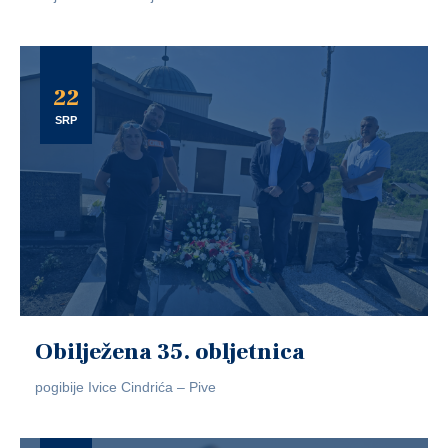
22
SRP
Obilježena 35. obljetnica
pogibije Ivice Cindrića – Pive