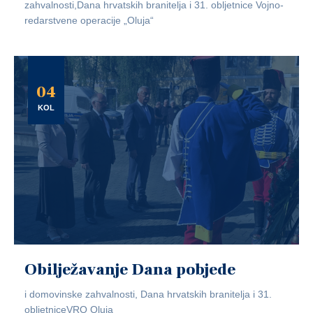
zahvalnosti,Dana hrvatskih branitelja i 31. obljetnice Vojno-
redarstvene operacije „Oluja“
04
KOL
Obilježavanje Dana pobjede
i domovinske zahvalnosti, Dana hrvatskih branitelja i 31.
obljetniceVRO Oluja