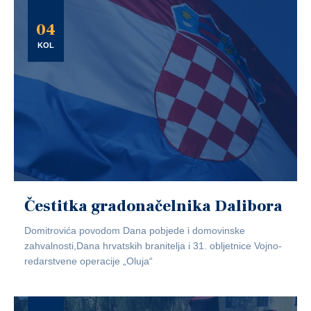
04
KOL
Čestitka gradonačelnika Dalibora
Domitrovića povodom Dana pobjede i domovinske
zahvalnosti,Dana hrvatskih branitelja i 31. obljetnice Vojno-
redarstvene operacije „Oluja“