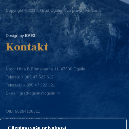
Copyright © 2018. Grad Ogulin, sva prava pridržana.
Design by
EA93
Kontakt
Ured: Ulica B.Frankopana 11, 47300 Ogulin
Telefon:
+ 385 47 522 612
Telefaks:
+ 385 47 522 821
E-mail:
grad-ogulin@ogulin.hr
OIB: 58264108511
IBAN: HR1424020061829700009
Cijenimo vašu privatnost