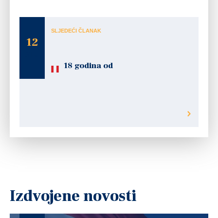
Ravnateljica dr. Jadranka Francetić
SLJEDEĆI ČLANAK
12
STU
18 godina od
Izdvojene novosti