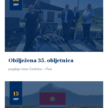
SRP
Obilježena 35. obljetnica
pogibije Ivice Cindrića – Pive
15
SRP