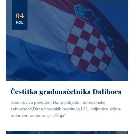
04
KOL
Čestitka gradonačelnika Dalibora
Domitrovića povodom Dana pobjede i domovinske
zahvalnosti,Dana hrvatskih branitelja i 31. obljetnice Vojno-
redarstvene operacije „Oluja“