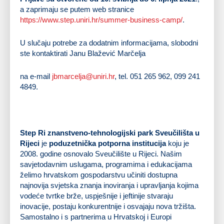
a zaprimaju se putem web stranice
https://www.step.uniri.hr/summer-business-camp/
.
U slučaju potrebe za dodatnim informacijama, slobodni
ste kontaktirati Janu Blažević Marčelja
na e-mail
jbmarcelja@uniri.hr
, tel. 051 265 962, 099 241
4849.
Step Ri znanstveno-tehnologijski park Sveučilišta u
Rijeci
je
poduzetnička potporna institucija
koju je
2008. godine osnovalo Sveučilište u Rijeci. Našim
savjetodavnim uslugama, programima i edukacijama
želimo hrvatskom gospodarstvu učiniti dostupna
najnovija svjetska znanja inoviranja i upravljanja kojima
vodeće tvrtke brže, uspješnije i jeftinije stvaraju
inovacije, postaju konkurentnije i osvajaju nova tržišta.
Samostalno i s partnerima u Hrvatskoj i Europi