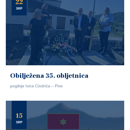
22
SRP
Obilježena 35. obljetnica
pogibije Ivice Cindrića – Pive
15
SRP