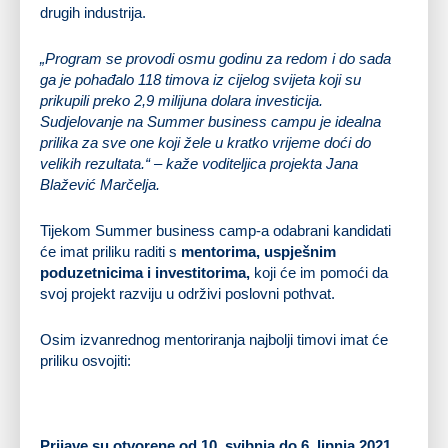
drugih industrija.
„Program se provodi osmu godinu za redom i do sada
ga je pohađalo 118 timova iz cijelog svijeta koji su
prikupili preko 2,9 milijuna dolara investicija.
Sudjelovanje na Summer business campu je idealna
prilika za sve one koji žele u kratko vrijeme doći do
velikih rezultata.“ – kaže voditeljica projekta Jana
Blažević Marčelja.
Tijekom Summer business camp-a odabrani kandidati
će imat priliku raditi s
mentorima, uspješnim
poduzetnicima i investitorima,
koji će im pomoći da
svoj projekt razviju u održivi poslovni pothvat.
Osim izvanrednog mentoriranja najbolji timovi imat će
priliku osvojiti:
mjesto – Apple 12.9” iPad Pro
mjesto – Apple 10.9” iPad Air 4
mjesto – Apple 10.2” iPad 8
Prijave su otvorene od 10. svibnja do 6. lipnja 2021
.,