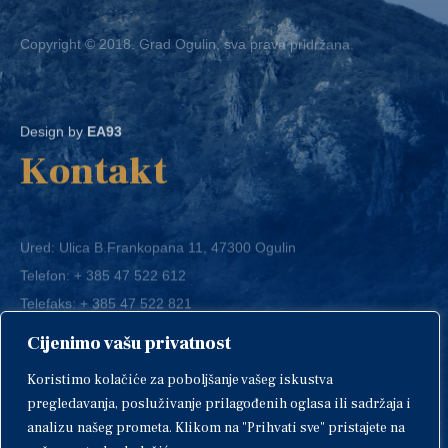
Copyright © 2018. Grad Ogulin, sva prava pridržana.
Design by
EA93
Kontakt
Ured: Ulica B.Frankopana 11, 47300 Ogulin
Telefon:
+ 385 47 522 612
Telefaks:
+ 385 47 522 821
E-mail:
grad-ogulin@ogulin.hr
Cijenimo vašu privatnost
OIB: 58264108511
Koristimo kolačiće za poboljšanje vašeg iskustva
IBAN: HR1424020061829700009
pregledavanja, posluživanje prilagođenih oglasa ili sadržaja i
analizu našeg prometa. Klikom na "Prihvati sve" pristajete na