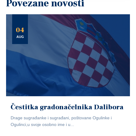
Povezane novosti
04
AUG
Čestitka gradonačelnika Dalibora
Drage sugrađanke i sugrađani, poštovane Ogulinke i
Ogulinci,u svoje osobno ime i u...