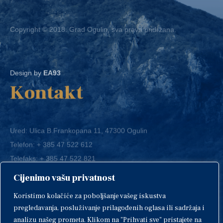
Copyright © 2018. Grad Ogulin, sva prava pridržana.
Design by
EA93
Kontakt
Ured: Ulica B.Frankopana 11, 47300 Ogulin
Telefon:
+ 385 47 522 612
Telefaks:
+ 385 47 522 821
E-mail:
grad-ogulin@ogulin.hr
Cijenimo vašu privatnost
OIB: 58264108511
Koristimo kolačiće za poboljšanje vašeg iskustva
IBAN: HR1424020061829700009
pregledavanja, posluživanje prilagođenih oglasa ili sadržaja i
analizu našeg prometa. Klikom na "Prihvati sve" pristajete na