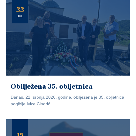
22
JUL
Obilježena 35. obljetnica
Danas, 22. srpnja 2026. godine, obilježena je 35. obljetnica
pogibije Ivice Cindrić...
15