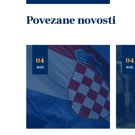
Povezane novosti
04
04
AUG
AUG