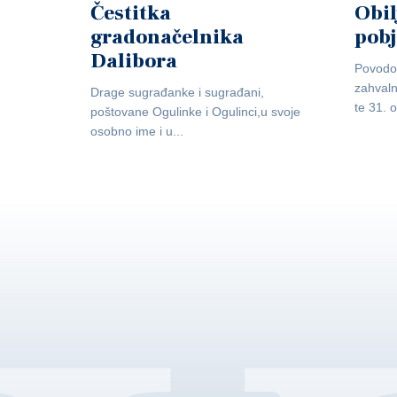
Čestitka
Obil
gradonačelnika
pob
Dalibora
Povodo
zahvaln
Drage sugrađanke i sugrađani,
te 31. o
poštovane Ogulinke i Ogulinci,u svoje
osobno ime i u...