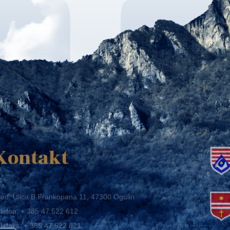
K
Kontakt
ed: Ulica B.Frankopana 11, 47300 Ogulin
lefon:
+ 385 47 522 612
lefaks:
+ 385 47 522 821
mail:
grad-ogulin@ogulin.hr