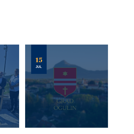
15
JUL