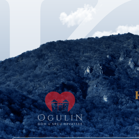
Ur
Te
Te
E-