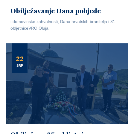
Obilježavanje Dana pobjede
i domovinske zahvalnosti, Dana hrvatskih branitelja i 31.
obljetniceVRO Oluja
22
SRP