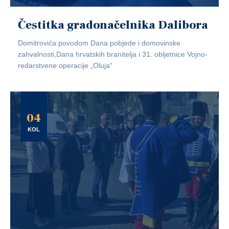
Čestitka gradonačelnika Dalibora
Domitrovića povodom Dana pobjede i domovinske
zahvalnosti,Dana hrvatskih branitelja i 31. obljetnice Vojno-
redarstvene operacije „Oluja“
04
KOL