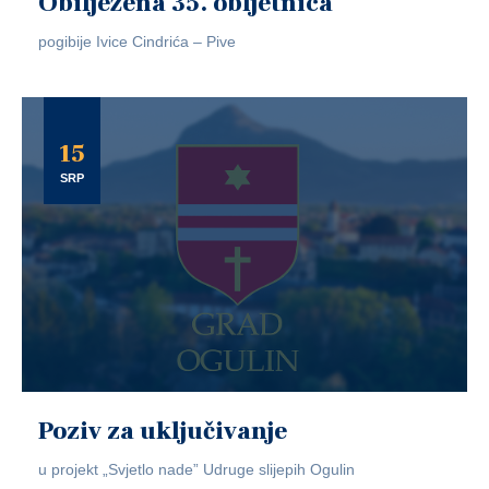
Obilježena 35. obljetnica
pogibije Ivice Cindrića – Pive
15
SRP
Poziv za uključivanje
u projekt „Svjetlo nade” Udruge slijepih Ogulin