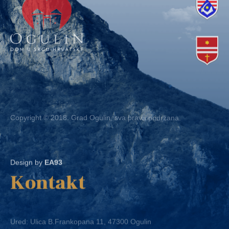
Copyright © 2018. Grad Ogulin, sva prava pridržana.
Design by
EA93
Kontakt
Ured: Ulica B.Frankopana 11, 47300 Ogulin
Telefon:
+ 385 47 522 612