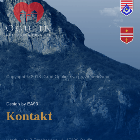
Copyright © 2018. Grad Ogulin, sva prava pridržana.
Design by
EA93
Kontakt
Ured: Ulica B.Frankopana 11, 47300 Ogulin
Telefon:
+ 385 47 522 612