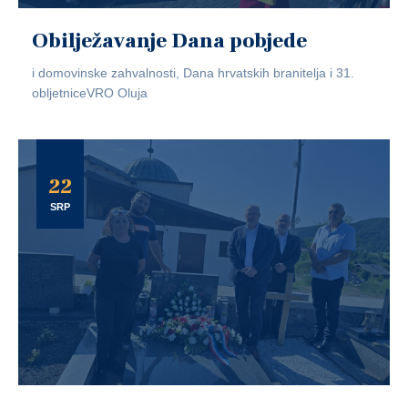
Obilježavanje Dana pobjede
i domovinske zahvalnosti, Dana hrvatskih branitelja i 31.
obljetniceVRO Oluja
22
SRP