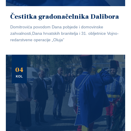
Čestitka gradonačelnika Dalibora
Domitrovića povodom Dana pobjede i domovinske
zahvalnosti,Dana hrvatskih branitelja i 31. obljetnice Vojno-
redarstvene operacije „Oluja“
04
KOL