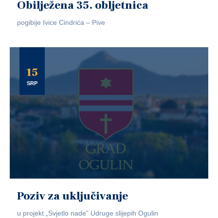
Obilježena 35. obljetnica
pogibije Ivice Cindrića – Pive
15
SRP
Poziv za uključivanje
u projekt „Svjetlo nade” Udruge slijepih Ogulin