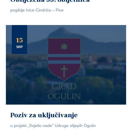
pogibije Ivice Cindrića – Pive
15
SRP
Poziv za uključivanje
u projekt „Svjetlo nade” Udruge slijepih Ogulin