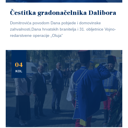
Čestitka gradonačelnika Dalibora
Domitrovića povodom Dana pobjede i domovinske
zahvalnosti,Dana hrvatskih branitelja i 31. obljetnice Vojno-
redarstvene operacije „Oluja“
04
KOL