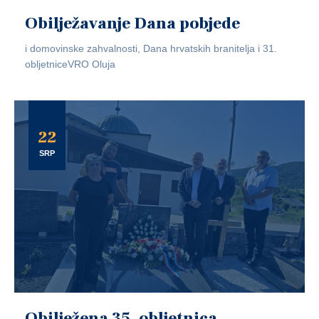
Obilježavanje Dana pobjede
i domovinske zahvalnosti, Dana hrvatskih branitelja i 31.
obljetniceVRO Oluja
22
SRP
Obilježena 35. obljetnica