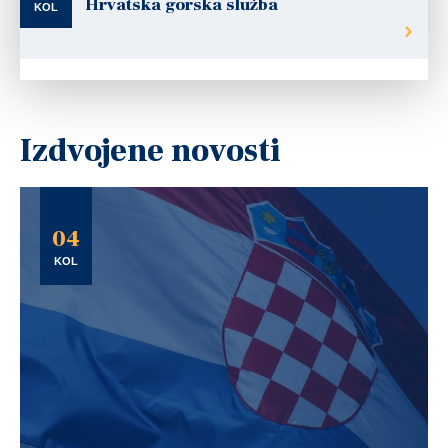
Hrvatska gorska služba
KOL
Izdvojene novosti
04
KOL