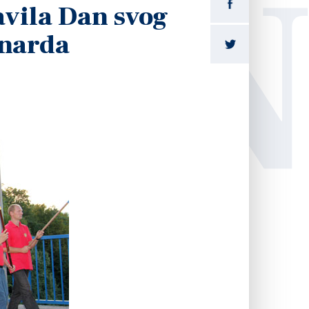
LI
avila Dan svog
rnarda