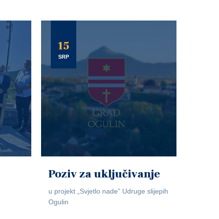
15
SRP
Poziv za uključivanje
u projekt „Svjetlo nade” Udruge slijepih
Ogulin