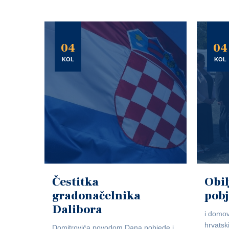
04
04
KOL
KOL
Čestitka
Obil
gradonačelnika
pob
Dalibora
i domov
hrvatsk
Domitrovića povodom Dana pobjede i