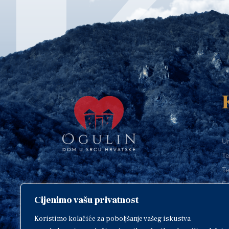
Ur
Te
Te
E-
Cijenimo vašu privatnost
O
Copyright © 2018. Grad Ogulin,
sva prava pridržana.
I
Koristimo kolačiće za poboljšanje vašeg iskustva