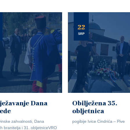
22
SRP
ježavanje Dana
Obilježena 35.
jede
obljetnica
inske zahvalnosti, Dana
pogibije Ivice Cindrića – Pive
ih branitelja i 31. obljetniceVRO