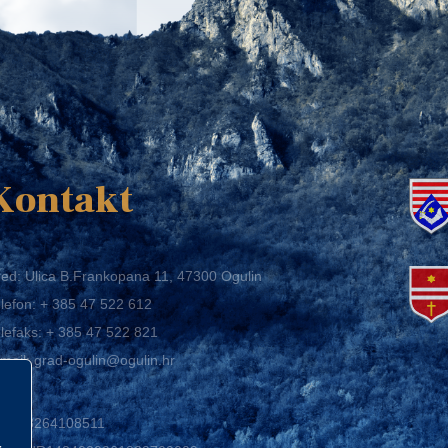
K
Kontakt
ed: Ulica B.Frankopana 11, 47300 Ogulin
lefon:
+ 385 47 522 612
lefaks:
+ 385 47 522 821
mail:
grad-ogulin@ogulin.hr
IB: 58264108511
BAN: HR1424020061829700009