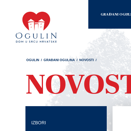
GRAĐANI OGUL
OGULIN
/
GRAĐANI OGULINA
/
NOVOSTI
/
NOVOS
IZBORI