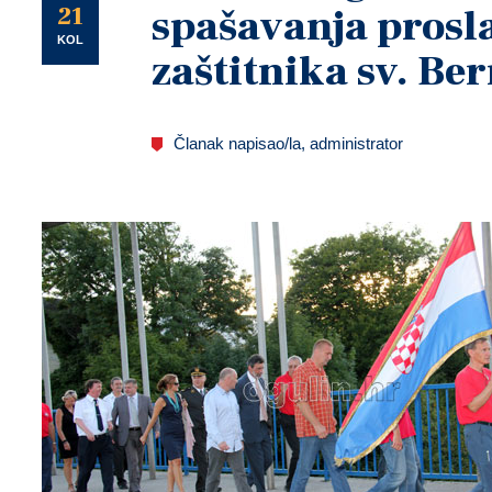
U
21
spašavanja prosl
KOL
zaštitnika sv. Be
Članak napisao/la, administrator