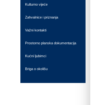
Kulturno vijeće
Zahvalnice i priznanja
Važni kontakti
Prostorno planska dokumentacija
Kućni ljubimci
Briga o okolišu