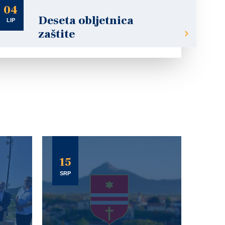
04
Deseta obljetnica
LIP
zaštite
15
SRP