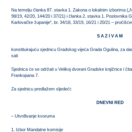
Na temelju članka 87. stavka 1. Zakona o lokalnim izborima („N
98/19, 42/20, 144/20 i 37/21) i članka 2. stavka 1. Poslovnika
Karlovačke županije“, br. 34/18, 33/19, 16/21 i 20/21 – pročišćen
S A Z I V A M
konstituirajuću sjednicu Gradskog vijeća Grada Ogulina, za dan 
sati
Sjednica će se održati u Velikoj dvorani Gradske knjižnice i čit
Frankopana 7.
Za sjednicu predlažem sljedeći:
DNEVNI RED
– Utvrđivanje kvoruma
1. Izbor Mandatne komisije