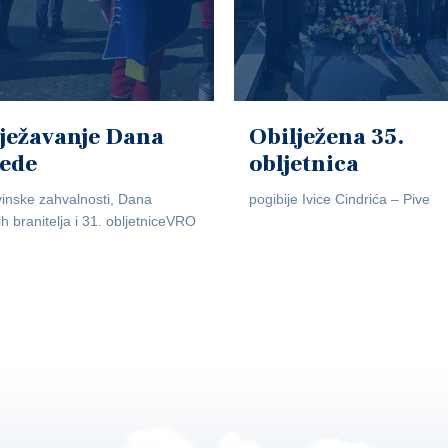
ježavanje Dana
Obilježena 35.
jede
obljetnica
inske zahvalnosti, Dana
pogibije Ivice Cindrića – Pive
ih branitelja i 31. obljetniceVRO