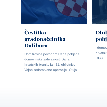
Čestitka
Obil
gradonačelnika
pob
Dalibora
i domov
hrvatsk
Domitrovića povodom Dana pobjede i
Oluja
domovinske zahvalnosti,Dana
hrvatskih branitelja i 31. obljetnice
Vojno-redarstvene operacije „Oluja“