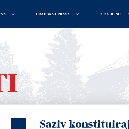
INA
GRADSKA UPRAVA
O OGULINU
TI
Saziv konstituira