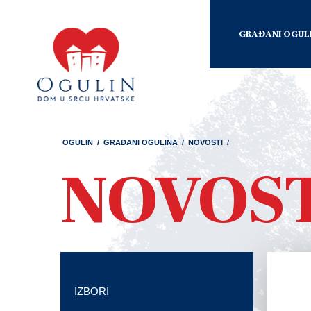
GRAĐANI OGUL
OGULIN
/
GRAĐANI OGULINA
/
NOVOSTI
/
NOVOS
IZBORI