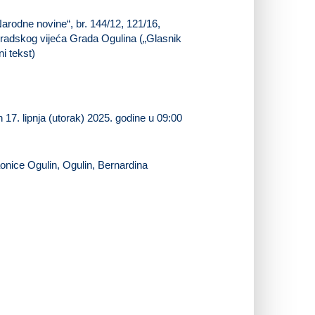
arodne novine“, br. 144/12, 121/16,
 Gradskog vijeća Grada Ogulina („Glasnik
i tekst)
17. lipnja (utorak) 2025. godine u 09:00
aonice Ogulin, Ogulin, Bernardina