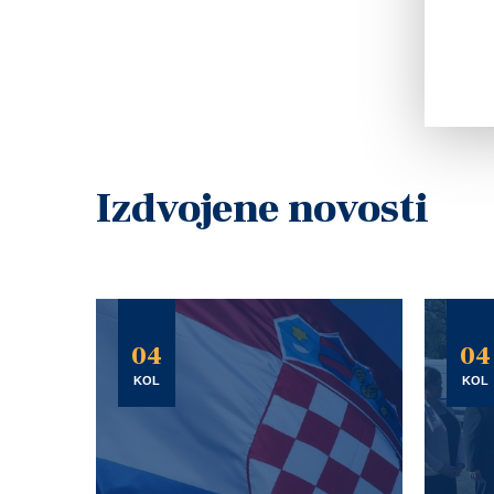
Izdvojene novosti
04
04
KOL
KOL