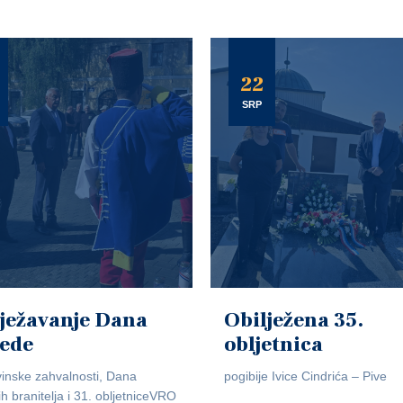
22
SRP
ježavanje Dana
Obilježena 35.
jede
obljetnica
inske zahvalnosti, Dana
pogibije Ivice Cindrića – Pive
ih branitelja i 31. obljetniceVRO