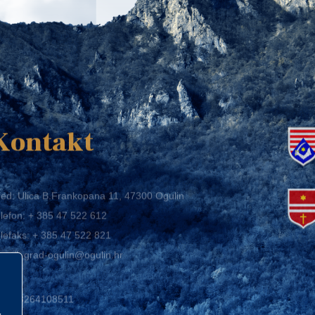
K
Kontakt
ed: Ulica B.Frankopana 11, 47300 Ogulin
lefon:
+ 385 47 522 612
lefaks:
+ 385 47 522 821
mail:
grad-ogulin@ogulin.hr
IB: 58264108511
BAN: HR1424020061829700009