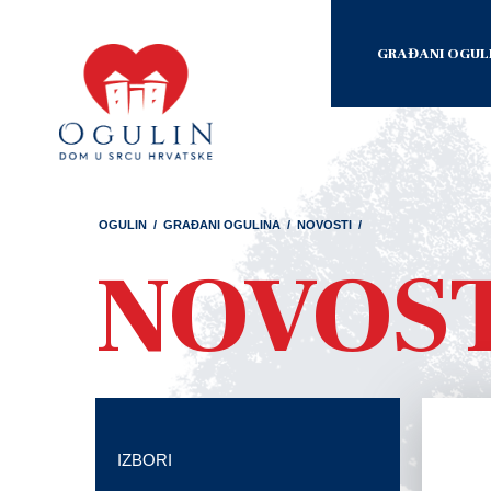
GRAĐANI OGUL
OGULIN
/
GRAĐANI OGULINA
/
NOVOSTI
/
NOVOS
IZBORI