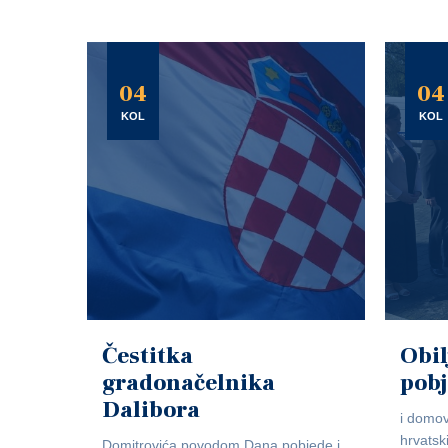
04
04
KOL
KOL
Čestitka
Obil
gradonačelnika
pob
Dalibora
i domov
hrvatsk
Domitrovića povodom Dana pobjede i