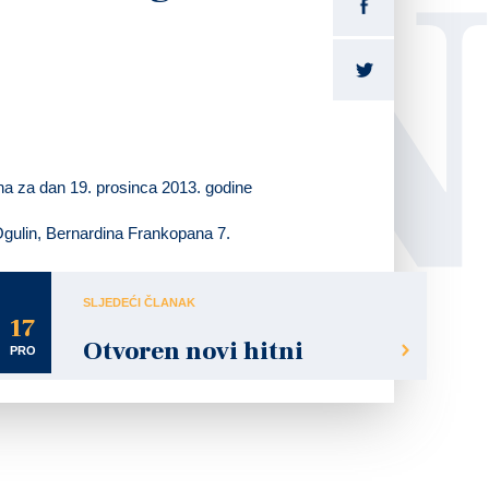
LI
na za dan 19. prosinca 2013. godine
 Ogulin, Bernardina Frankopana 7.
SLJEDEĆI ČLANAK
17
Otvoren novi hitni
PRO