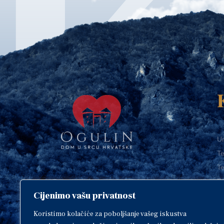
Ur
Te
Te
E-
Cijenimo vašu privatnost
O
Copyright © 2018. Grad Ogulin,
sva prava pridržana.
I
Koristimo kolačiće za poboljšanje vašeg iskustva