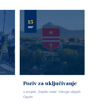
15
SRP
Poziv za uključivanje
u projekt „Svjetlo nade” Udruge slijepih
Ogulin