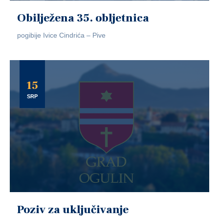
Obilježena 35. obljetnica
pogibije Ivice Cindrića – Pive
15
SRP
Poziv za uključivanje