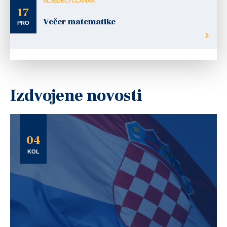
SLJEDEĆI ČLANAK
17
Večer matematike
PRO
Izdvojene novosti
04
KOL