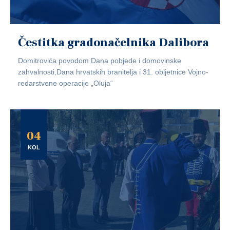
Čestitka gradonačelnika Dalibora
Domitrovića povodom Dana pobjede i domovinske
zahvalnosti,Dana hrvatskih branitelja i 31. obljetnice Vojno-
redarstvene operacije „Oluja“
04
KOL