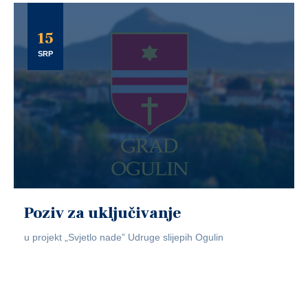
15
SRP
Poziv za uključivanje
u projekt „Svjetlo nade” Udruge slijepih Ogulin