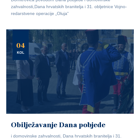
zahvalnosti,Dana hrvatskih branitelja i 31. obljetnice Vojno-
redarstvene operacije „Oluja“
04
KOL
Obilježavanje Dana pobjede
i domovinske zahvalnosti, Dana hrvatskih branitelja i 31.