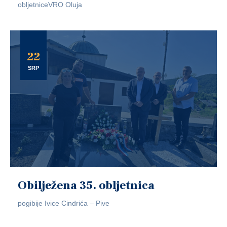
obljetniceVRO Oluja
22
SRP
Obilježena 35. obljetnica
pogibije Ivice Cindrića – Pive