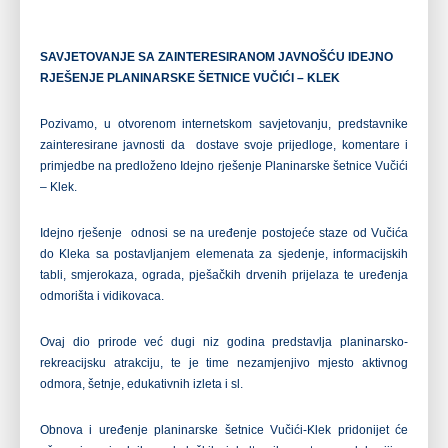
SAVJETOVANJE SA ZAINTERESIRANOM JAVNOŠĆU IDEJNO
RJEŠENJE PLANINARSKE ŠETNICE VUČIĆI – KLEK
Pozivamo, u otvorenom internetskom savjetovanju, predstavnike
zainteresirane javnosti da dostave svoje prijedloge, komentare i
primjedbe na predloženo Idejno rješenje Planinarske šetnice Vučići
– Klek.
Idejno rješenje odnosi se na uređenje postojeće staze od Vučića
do Kleka sa postavljanjem elemenata za sjedenje, informacijskih
tabli, smjerokaza, ograda, pješačkih drvenih prijelaza te uređenja
odmorišta i vidikovaca.
Ovaj dio prirode već dugi niz godina predstavlja planinarsko-
rekreacijsku atrakciju, te je time nezamjenjivo mjesto aktivnog
odmora, šetnje, edukativnih izleta i sl.
Obnova i uređenje planinarske šetnice Vučići-Klek pridonijet će