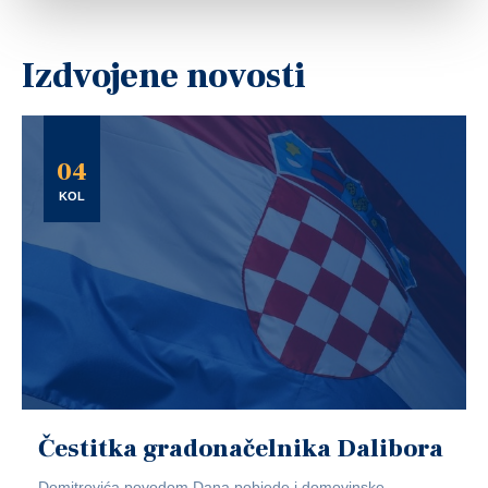
Izdvojene novosti
04
KOL
Čestitka gradonačelnika Dalibora
Domitrovića povodom Dana pobjede i domovinske