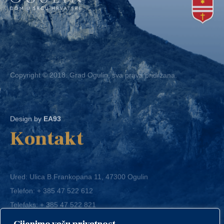
Copyright © 2018. Grad Ogulin, sva prava pridržana.
Design by
EA93
Kontakt
Ured: Ulica B.Frankopana 11, 47300 Ogulin
Telefon:
+ 385 47 522 612
Telefaks:
+ 385 47 522 821
E-mail:
grad-ogulin@ogulin.hr