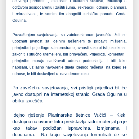
očuvanju prirodnih , ekoloških i kulturnih sustava, edukaciji o
održivom gospodarenju i zaštiti šuma, rekreaciji i odmoru planinara
i rekreativaca, te samim tim obogatiti
turističku ponudu Grada
Ogulina.
Provođenjem savjetovanja sa zainteresiranom javnošću, želi se
upoznati javnost sa Idejnim rješenjem te pribaviti mišljenja,
primjedbe i prijedloge zainteresirane javnosti kako bi isti, ukoliko su
zakoniti i stručno utemeljeni, bili prihvaćeni.
Prijedlozi, komentari i
primjedbe moraju sadržavati adresu podnositelja i biti čitko
napisani, uz jasno navođenje dijela Idejnog rješenja na kojeg se
odnose, te biti dostavljeni u navedenom roku.
Po završetku savjetovanja, svi pristigli prijedlozi bit će
javno dostupni na internetskoj stranici Grada Ogulina u
obliku izvješća.
Idejno rješenje Planinarske šetnice Vučići – Klek,
dostupno na ovome linku predstavlja radni materijal pa je
kao takav podložan ispravcima, izmjenama i
dopunama. Na kraju savjetovanja formulirati će se