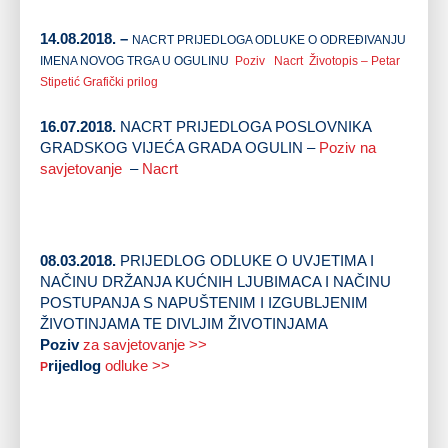
14.08.2018. –
NACRT PRIJEDLOGA ODLUKE O ODREĐIVANJU
IMENA NOVOG TRGA U OGULINU
Poziv
Nacrt
Životopis – Petar
Stipetić
Grafički prilog
16.07.2018.
NACRT PRIJEDLOGA POSLOVNIKA
GRADSKOG VIJEĆA GRADA OGULIN –
Poziv na
savjetovanje
–
Nacrt
08.03.2018.
PRIJEDLOG ODLUKE O UVJETIMA I
NAČINU DRŽANJA KUĆNIH LJUBIMACA I NAČINU
POSTUPANJA S NAPUŠTENIM I IZGUBLJENIM
ŽIVOTINJAMA TE DIVLJIM ŽIVOTINJAMA
Poziv
za savjetovanje >>
rijedlog
odluke >>
P