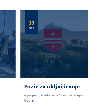
15
SRP
Poziv za uključivanje
u projekt „Svjetlo nade” Udruge slijepih
Ogulin