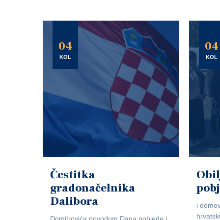
04
04
KOL
KOL
Čestitka
Obil
gradonačelnika
pob
Dalibora
i domov
hrvatsk
Domitrovića povodom Dana pobjede i