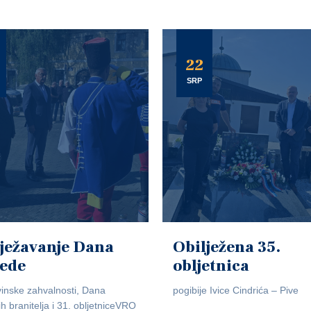
22
SRP
ježavanje Dana
Obilježena 35.
jede
obljetnica
inske zahvalnosti, Dana
pogibije Ivice Cindrića – Pive
ih branitelja i 31. obljetniceVRO