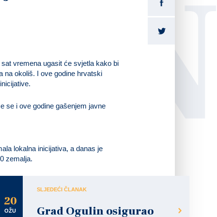
LI
a sat vremena ugasit će svjetla kako bi
 na okoliš. I ove godine hrvatski
icijative.
t će se i ove godine gašenjem javne
.
a lokalna inicijativa, a danas je
90 zemalja.
SLJEDEĆI ČLANAK
20
Grad Ogulin osigurao
OŽU