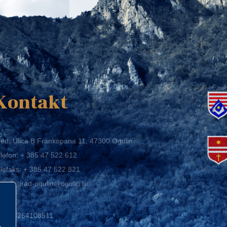
K
Kontakt
ed: Ulica B.Frankopana 11, 47300 Ogulin
lefon:
+ 385 47 522 612
lefaks:
+ 385 47 522 821
mail:
grad-ogulin@ogulin.hr
IB: 58264108511
BAN: HR1424020061829700009