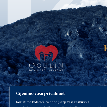
Ur
Te
Te
E-
Cijenimo vašu privatnost
O
Copyright © 2018. Grad Ogulin,
sva prava pridržana.
I
Koristimo kolačiće za poboljšanje vašeg iskustva