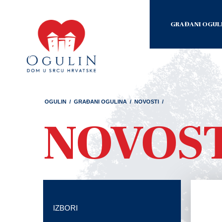
GRAĐANI OGUL
OGULIN
/
GRAĐANI OGULINA
/
NOVOSTI
/
NOVOS
IZBORI