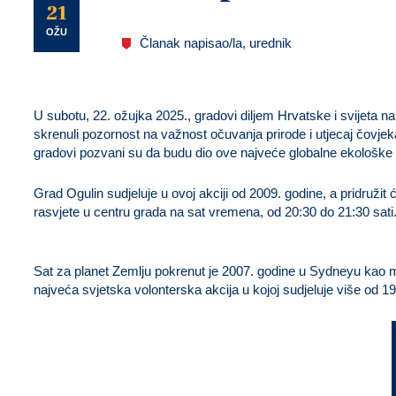
U
21
OŽU
Članak napisao/la, urednik
U subotu, 22. ožujka 2025., gradovi diljem Hrvatske i svijeta n
skrenuli pozornost na važnost očuvanja prirode i utjecaj čovjeka
gradovi pozvani su da budu dio ove najveće globalne ekološke in
Grad Ogulin sudjeluje u ovoj akciji od 2009. godine, a pridruži
rasvjete u centru grada na sat vremena, od 20:30 do 21:30 sati
Sat za planet Zemlju pokrenut je 2007. godine u Sydneyu kao mal
najveća svjetska volonterska akcija u kojoj sudjeluje više od 1