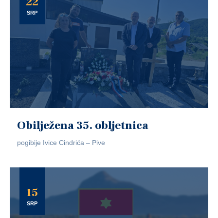
22
SRP
Obilježena 35. obljetnica
pogibije Ivice Cindrića – Pive
15
SRP