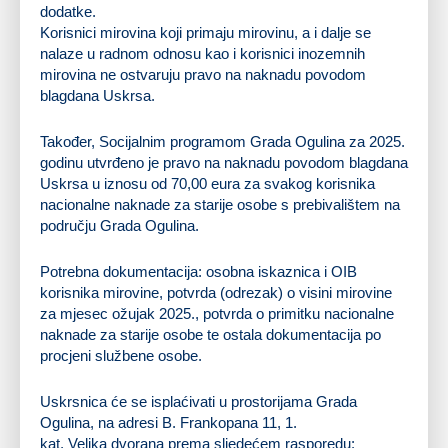
dodatke.
Korisnici mirovina koji primaju mirovinu, a i dalje se
nalaze u radnom odnosu kao i korisnici inozemnih
mirovina ne ostvaruju pravo na naknadu povodom
blagdana Uskrsa.
Također, Socijalnim programom Grada Ogulina za 2025.
godinu utvrđeno je pravo na naknadu povodom blagdana
Uskrsa u iznosu od 70,00 eura za svakog korisnika
nacionalne naknade za starije osobe s prebivalištem na
području Grada Ogulina.
Potrebna dokumentacija: osobna iskaznica i OIB
korisnika mirovine, potvrda (odrezak) o visini mirovine
za mjesec ožujak 2025., potvrda o primitku nacionalne
naknade za starije osobe te ostala dokumentacija po
procjeni službene osobe.
Uskrsnica će se isplaćivati u prostorijama Grada
Ogulina, na adresi B. Frankopana 11, 1.
kat, Velika dvorana prema sljedećem rasporedu: