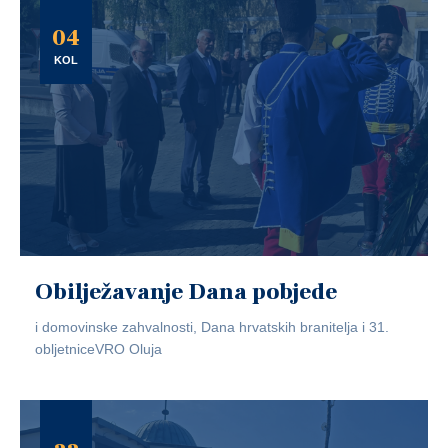
04
KOL
Obilježavanje Dana pobjede
i domovinske zahvalnosti, Dana hrvatskih branitelja i 31.
obljetniceVRO Oluja