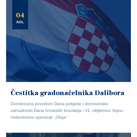
04
KOL
Čestitka gradonačelnika Dalibora
Domitrovića povodom Dana pobjede i domovinske
zahvalnosti,Dana hrvatskih branitelja i 31. obljetnice Vojno-
redarstvene operacije „Oluja“