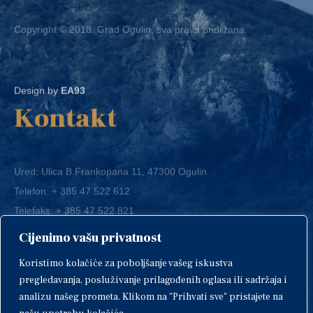
Copyright © 2018. Grad Ogulin, sva prava pridržana.
Design by
EA93
Kontakt
Ured: Ulica B.Frankopana 11, 47300 Ogulin
Telefon:
+ 385 47 522 612
Telefaks:
+ 385 47 522 821
E-mail:
grad-ogulin@ogulin.hr
Cijenimo vašu privatnost
OIB: 58264108511
Koristimo kolačiće za poboljšanje vašeg iskustva
IBAN: HR1424020061829700009
pregledavanja, posluživanje prilagođenih oglasa ili sadržaja i
analizu našeg prometa. Klikom na "Prihvati sve" pristajete na