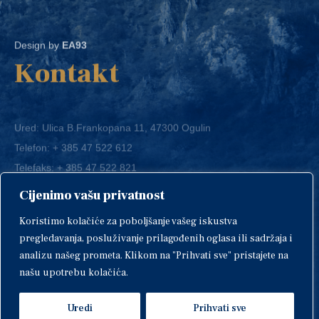
Design by
EA93
Kontakt
Ured: Ulica B.Frankopana 11, 47300 Ogulin
Telefon:
+ 385 47 522 612
Telefaks:
+ 385 47 522 821
E-mail:
grad-ogulin@ogulin.hr
Cijenimo vašu privatnost
OIB: 58264108511
Koristimo kolačiće za poboljšanje vašeg iskustva
IBAN: HR1424020061829700009
pregledavanja, posluživanje prilagođenih oglasa ili sadržaja i
analizu našeg prometa. Klikom na "Prihvati sve" pristajete na
našu upotrebu kolačića.
Uredi
Prihvati sve