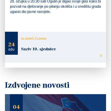
28. ožujka u 20.30 sati Ogulin je digao svoje glas kako bi
pozvali na djelovanje po pitanju okoliša i u središtu grada
ugasio dio javne rasvjete.
SLJEDEĆI ČLANAK
24
Saziv 10. sjednice
OŽU
Izdvojene novosti
04