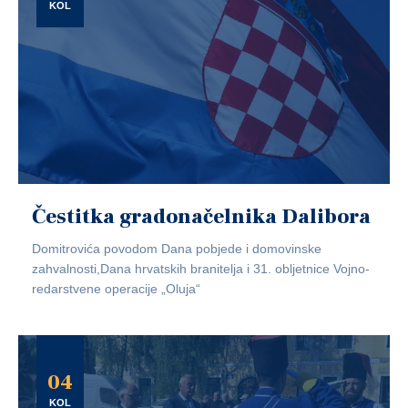
KOL
Čestitka gradonačelnika Dalibora
Domitrovića povodom Dana pobjede i domovinske
zahvalnosti,Dana hrvatskih branitelja i 31. obljetnice Vojno-
redarstvene operacije „Oluja“
04
KOL