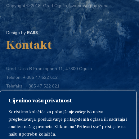
Design by
EA93
Kontakt
Ured: Ulica B.Frankopana 11, 47300 Ogulin
Telefon:
+ 385 47 522 612
Telefaks:
+ 385 47 522 821
E-mail:
grad-ogulin@ogulin.hr
Cijenimo vašu privatnost
OIB: 58264108511
Koristimo kolačiće za poboljšanje vašeg iskustva
IBAN: HR1424020061829700009
pregledavanja, posluživanje prilagođenih oglasa ili sadržaja i
analizu našeg prometa. Klikom na "Prihvati sve" pristajete na
našu upotrebu kolačića.