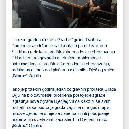
U uredu gradonačelnika Grada Ogulina Dalibora
Domitrovića održan je sastanak sa predstavnicima
Sindikata radnika u predškolskom odgoju i obrazovanju
RH gdje se razgovaralo o tekućim problemima i
aktualnostima u predškolskom odgoju i obrazovanju,
radnim uvjetima kao i plaćama djelatnika Dječjeg vrtića
„Bistrac“ Ogulin.
Iako je proteklih godina jedan od glavnih prioriteta Grada
Ogulina bio završetak proširenja postojeće zgrade i
izgradnja nove zgrade Dječjeg vrtića kako bi se svim
roditeljima sa područja grada Ogulina omogućio upis
njihove djece, ne smije se zanemariti niti poboljšanje
materijalnih uvjeta svih zaposlenih u Dječjem vrtiću
„Bistrac“ Ogulin.