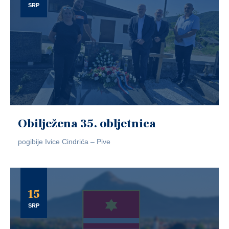
SRP
Obilježena 35. obljetnica
pogibije Ivice Cindrića – Pive
15
SRP