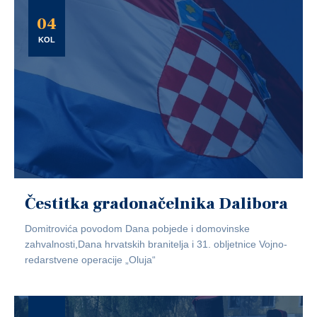
04
KOL
Čestitka gradonačelnika Dalibora
Domitrovića povodom Dana pobjede i domovinske
zahvalnosti,Dana hrvatskih branitelja i 31. obljetnice Vojno-
redarstvene operacije „Oluja“