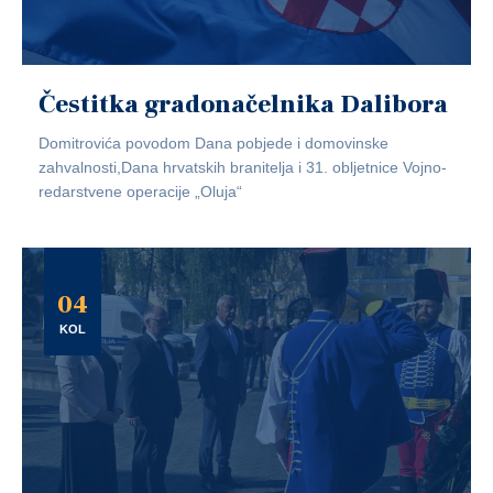
Čestitka gradonačelnika Dalibora
Domitrovića povodom Dana pobjede i domovinske
zahvalnosti,Dana hrvatskih branitelja i 31. obljetnice Vojno-
redarstvene operacije „Oluja“
04
KOL