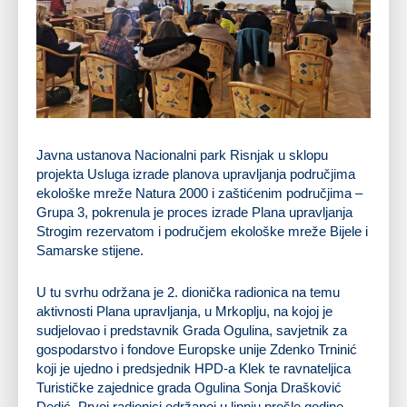
Javna ustanova Nacionalni park Risnjak u sklopu
projekta Usluga izrade planova upravljanja područjima
ekološke mreže Natura 2000 i zaštićenim područjima –
Grupa 3, pokrenula je proces izrade Plana upravljanja
Strogim rezervatom i područjem ekološke mreže Bijele i
Samarske stijene.
U tu svrhu održana je 2. dionička radionica na temu
aktivnosti Plana upravljanja, u Mrkoplju, na kojoj je
sudjelovao i predstavnik Grada Ogulina, savjetnik za
gospodarstvo i fondove Europske unije Zdenko Trninić
koji je ujedno i predsjednik HPD-a Klek te ravnateljica
Turističke zajednice grada Ogulina Sonja Drašković
Dedić. Prvoj radionici održanoj u lipnju prošle godine,