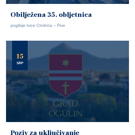
Obilježena 35. obljetnica
pogibije Ivice Cindrića – Pive
15
SRP
Poziv za uključivanje