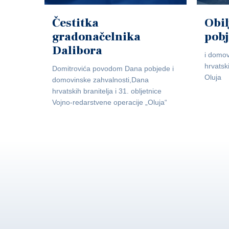
Čestitka
Obil
gradonačelnika
pob
Dalibora
i domov
hrvatsk
Domitrovića povodom Dana pobjede i
Oluja
domovinske zahvalnosti,Dana
hrvatskih branitelja i 31. obljetnice
Vojno-redarstvene operacije „Oluja“