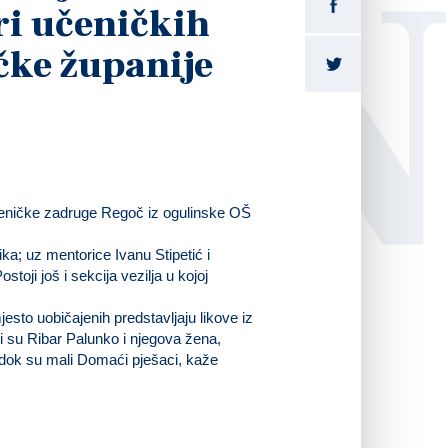
LI
ri učeničkih
ke županije
Učeničke zadruge Regoč iz ogulinske OŠ
a; uz mentorice Ivanu Stipetić i
toji još i sekcija vezilja u kojoj
sto uobičajenih predstavljaju likove iz
vci su Ribar Palunko i njegova žena,
 dok su mali Domaći pješaci, kaže