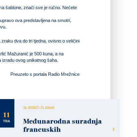
ma šablone, znači sve je ručno. Nećete
 upravo ova predstavljena na smotri,
ovu.
 zraku dva do tri tjedna, ovisno o veličini
rlić Mažuranić je 500 kuna, a na
za izradu ovog unikatnog šaha.
Preuzeto s portala Radio Mrežnice
SLJEDEĆI ČLANAK
11
Međunarodna suradnja
TRA
francuskih