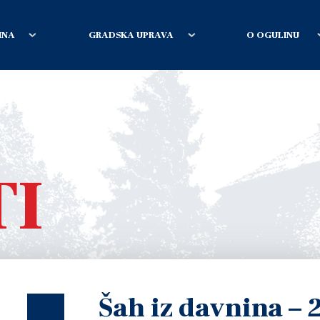
INA
GRADSKA UPRAVA
O OGULINU
TI
Šah iz davnina – 