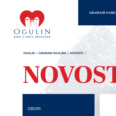
GRAĐANI OGUL
OGULIN
/
GRAĐANI OGULINA
/
NOVOSTI
/
NOVOS
IZBORI