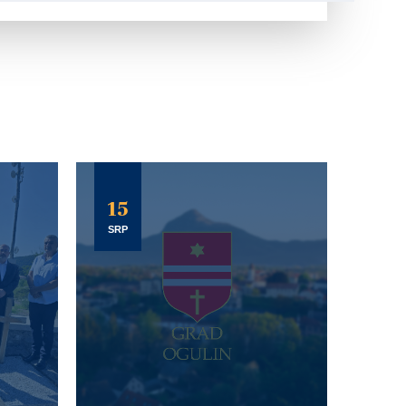
15
SRP