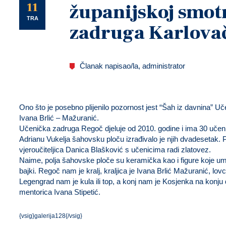
U
11
županijskoj smot
TRA
zadruga Karlovač
Članak napisao/la, administrator
Ono što je posebno plijenilo pozornost jest “Šah iz davnina” 
Ivana Brlić – Mažuranić.
Učenička zadruga Regoč djeluje od 2010. godine i ima 30 učenik
Adrianu Vukelja šahovsku ploču izrađivalo je njih dvadesetak. Pos
vjeroučiteljica Danica Blašković s učenicima radi zlatovez.
Naime, polja šahovske ploče su keramička kao i figure koje umje
bajki. Regoč nam je kralj, kraljica je Ivana Brlić Mažuranić, lo
Legengrad nam je kula ili top, a konj nam je Kosjenka na konju
mentorica Ivana Stipetić.
{vsig}galerija128{/vsig}