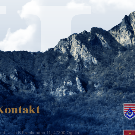
K
Kontakt
ed: Ulica B.Frankopana 11, 47300 Ogulin
lefon:
+ 385 47 522 612
lefaks:
+ 385 47 522 821