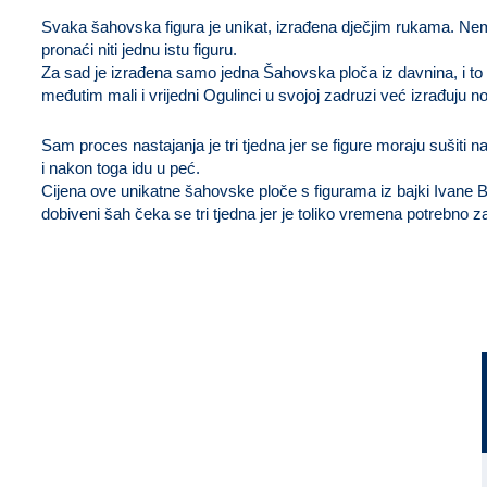
Svaka šahovska figura je unikat, izrađena dječjim rukama. Ne
pronaći niti jednu istu figuru.
Za sad je izrađena samo jedna Šahovska ploča iz davnina, i to
međutim mali i vrijedni Ogulinci u svojoj zadruzi već izrađuju n
Sam proces nastajanja je tri tjedna jer se figure moraju sušiti na
i nakon toga idu u peć.
Cijena ove unikatne šahovske ploče s figurama iz bajki Ivane B
dobiveni šah čeka se tri tjedna jer je toliko vremena potrebno 