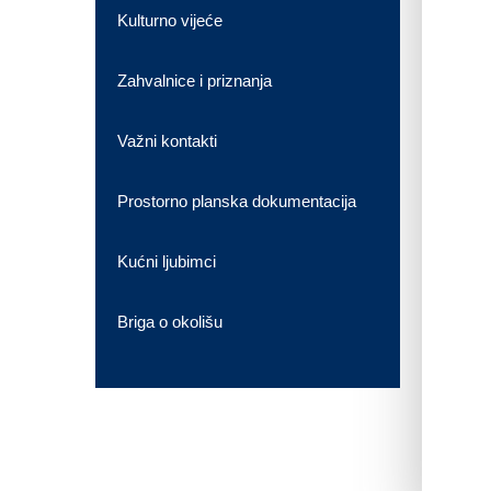
Kulturno vijeće
Zahvalnice i priznanja
Važni kontakti
Prostorno planska dokumentacija
Kućni ljubimci
Briga o okolišu