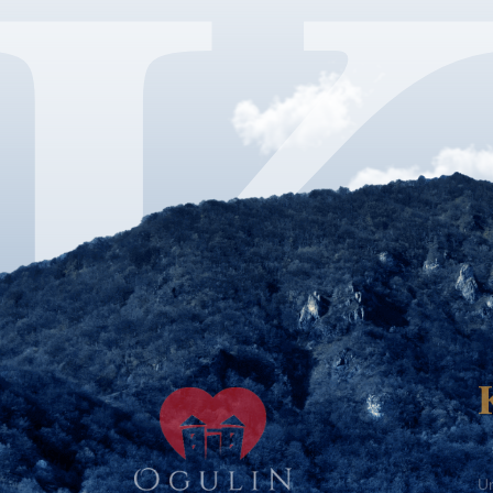
Ur
Te
Te