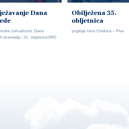
ježavanje Dana
Obilježena 35.
jede
obljetnica
inske zahvalnosti, Dana
pogibije Ivice Cindrića – Pive
ih branitelja i 31. obljetniceVRO