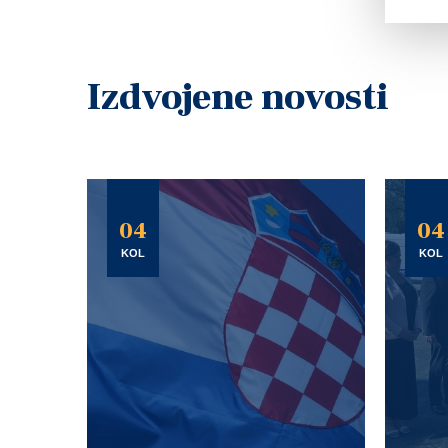
Izdvojene novosti
04
04
KOL
KOL