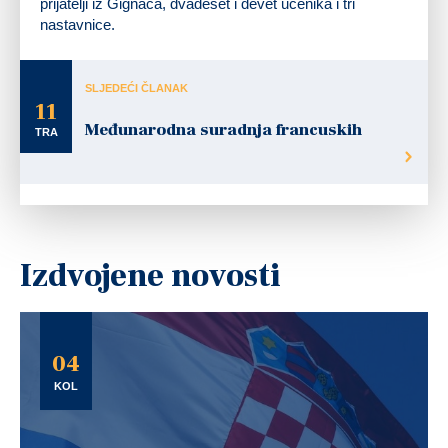
prijatelji iz Gignaca, dvadeset i devet učenika i tri
nastavnice.
SLJEDEĆI ČLANAK
11
Međunarodna suradnja francuskih
TRA
Izdvojene novosti
04
KOL