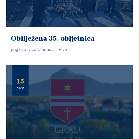
Obilježena 35. obljetnica
pogibije Ivice Cindrića – Pive
15
SRP