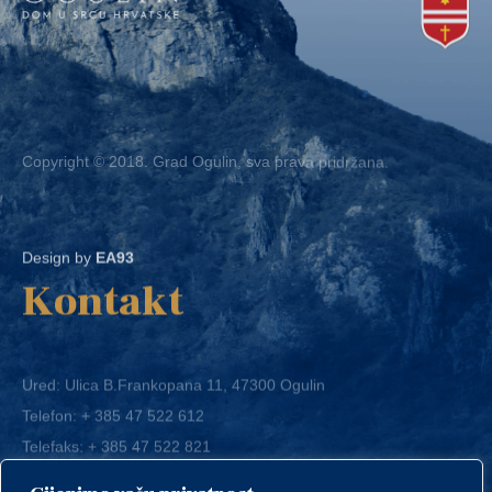
Copyright © 2018. Grad Ogulin, sva prava pridržana.
Design by
EA93
Kontakt
Ured: Ulica B.Frankopana 11, 47300 Ogulin
Telefon:
+ 385 47 522 612
Telefaks:
+ 385 47 522 821
E-mail:
grad-ogulin@ogulin.hr