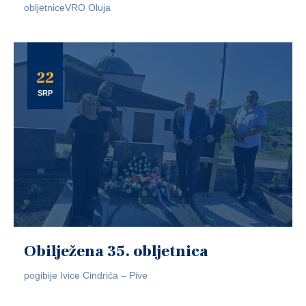
obljetniceVRO Oluja
22
SRP
Obilježena 35. obljetnica
pogibije Ivice Cindrića – Pive