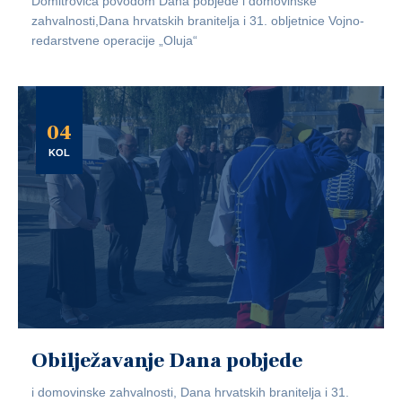
Domitrovića povodom Dana pobjede i domovinske
zahvalnosti,Dana hrvatskih branitelja i 31. obljetnice Vojno-
redarstvene operacije „Oluja“
04
KOL
Obilježavanje Dana pobjede
i domovinske zahvalnosti, Dana hrvatskih branitelja i 31.