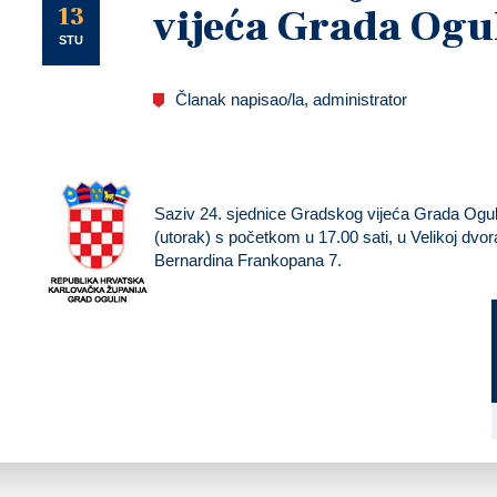
U
13
vijeća Grada Ogu
STU
Članak napisao/la, administrator
Saziv 24. sjednice Gradskog vijeća Grada Ogu
(utorak)
s početkom u
17.00 sati
, u Velikoj dvo
Bernardina Frankopana 7.