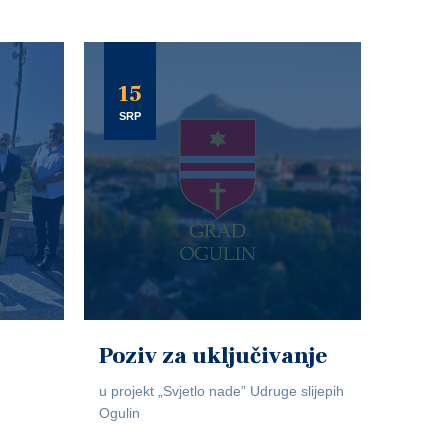
15
SRP
Poziv za uključivanje
u projekt „Svjetlo nade” Udruge slijepih
Ogulin