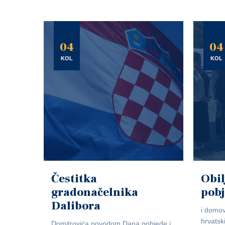
04
04
KOL
KOL
Čestitka
Obil
gradonačelnika
pob
Dalibora
i domov
hrvatsk
Domitrovića povodom Dana pobjede i