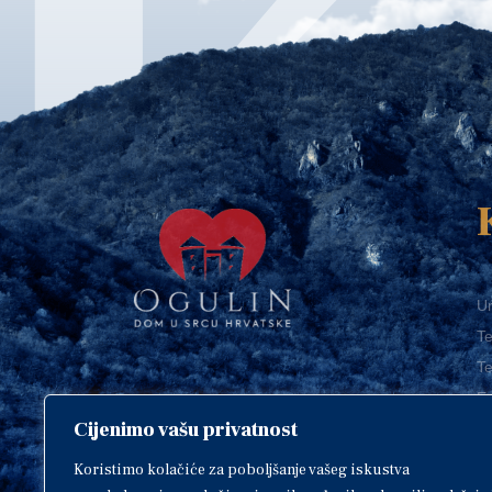
Ur
Te
Te
E-
Cijenimo vašu privatnost
O
Copyright © 2018. Grad Ogulin,
sva prava pridržana.
I
Koristimo kolačiće za poboljšanje vašeg iskustva