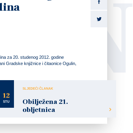
LI
lina
lina za
20. studenog 2012. godine
rani Gradske knjižnice i čitaonice Ogulin,
SLJEDEĆI ČLANAK
12
Obilježena 21.
STU
obljetnica