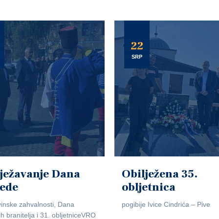
22
SRP
ježavanje Dana
Obilježena 35.
jede
obljetnica
inske zahvalnosti, Dana
pogibije Ivice Cindrića – Pive
ih branitelja i 31. obljetniceVRO