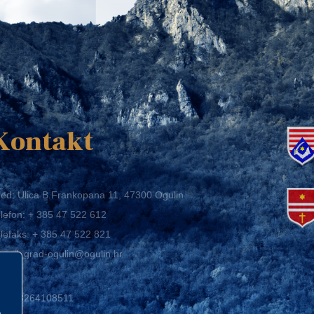
K
Kontakt
ed: Ulica B.Frankopana 11, 47300 Ogulin
lefon:
+ 385 47 522 612
lefaks:
+ 385 47 522 821
mail:
grad-ogulin@ogulin.hr
IB: 58264108511
BAN: HR1424020061829700009