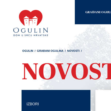
GRAĐANI OGUL
OGULIN
/
GRAĐANI OGULINA
/
NOVOSTI
/
NOVOS
IZBORI