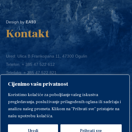
Design by
EA93
Kontakt
Ured: Ulica B.Frankopana 11, 47300 Ogulin
Telefon:
+ 385 47 522 612
Telefaks:
+ 385 47 522 821
E-mail:
grad-ogulin@ogulin.hr
Cijenimo vašu privatnost
OIB: 58264108511
Koristimo kolačiće za poboljšanje vašeg iskustva
IBAN: HR1424020061829700009
pregledavanja, posluživanje prilagođenih oglasa ili sadržaja i
analizu našeg prometa. Klikom na "Prihvati sve" pristajete na
našu upotrebu kolačića.
Uredi
Prihvati sve