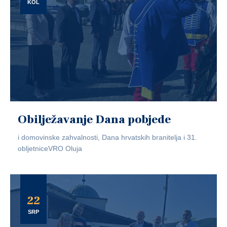
KOL
Obilježavanje Dana pobjede
i domovinske zahvalnosti, Dana hrvatskih branitelja i 31.
obljetniceVRO Oluja
22
SRP