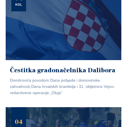
KOL
Čestitka gradonačelnika Dalibora
Domitrovića povodom Dana pobjede i domovinske
zahvalnosti,Dana hrvatskih branitelja i 31. obljetnice Vojno-
redarstvene operacije „Oluja“
04