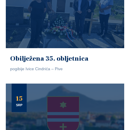
Obilježena 35. obljetnica
pogibije Ivice Cindrića – Pive
15
SRP