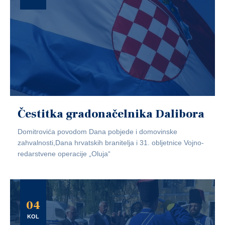
Čestitka gradonačelnika Dalibora
Domitrovića povodom Dana pobjede i domovinske
zahvalnosti,Dana hrvatskih branitelja i 31. obljetnice Vojno-
redarstvene operacije „Oluja“
04
KOL