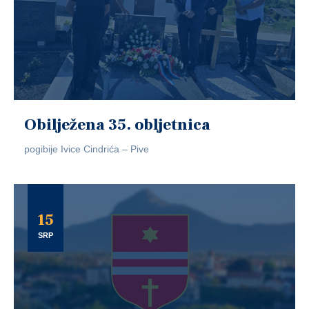
Obilježena 35. obljetnica
pogibije Ivice Cindrića – Pive
15
SRP