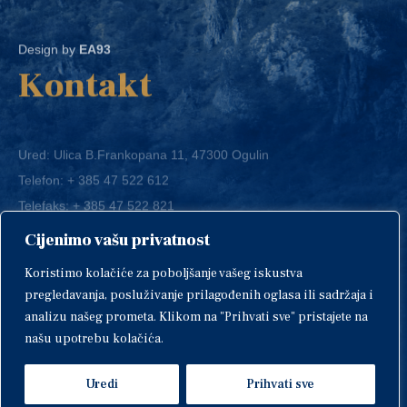
Design by
EA93
Kontakt
Ured: Ulica B.Frankopana 11, 47300 Ogulin
Telefon:
+ 385 47 522 612
Telefaks:
+ 385 47 522 821
E-mail:
grad-ogulin@ogulin.hr
Cijenimo vašu privatnost
OIB: 58264108511
Koristimo kolačiće za poboljšanje vašeg iskustva
IBAN: HR1424020061829700009
pregledavanja, posluživanje prilagođenih oglasa ili sadržaja i
analizu našeg prometa. Klikom na "Prihvati sve" pristajete na
našu upotrebu kolačića.
Uredi
Prihvati sve