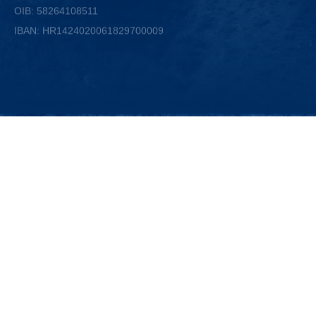
IBAN: HR1424020061829700009