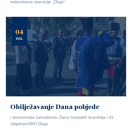
redarstvene operacije „Oluja“
04
KOL
Obilježavanje Dana pobjede
i domovinske zahvalnosti, Dana hrvatskih branitelja i 31.
obljetniceVRO Oluja