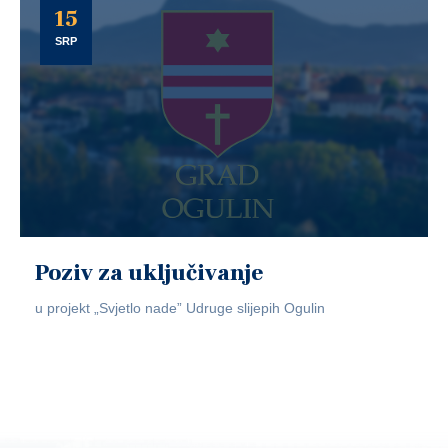
15
SRP
Poziv za uključivanje
u projekt „Svjetlo nade” Udruge slijepih Ogulin