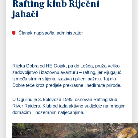
Rafting klub Riječni
jahači
Članak napisao/la, administrator
Rijeka
Dobra
od HE Gojak, pa do Lešća, pruža veliko
zadovoljstvo i izazovnu avanturu – rafting, jer vijugajući
između strmih stijena, izaziva i plijeni pažnju. Taj dio
Dobre teće kroz predjele prekrasne i nedirnute prirode.
U Ogulinu je 3. kolovoza
1999
. osnovan
Rafting klub
River Raiders
. Klub od tada aktivno sudjeluje na mnogim
domaćim i inozemnim natjecanjima.