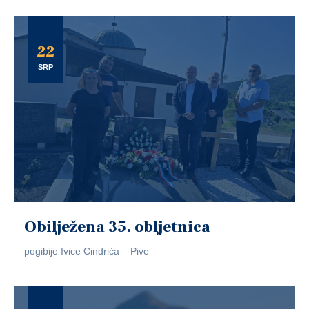
22
SRP
Obilježena 35. obljetnica
pogibije Ivice Cindrića – Pive