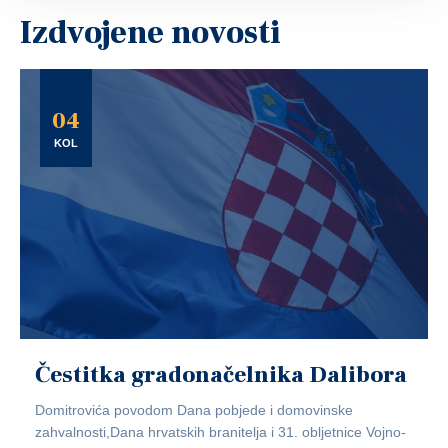
Izdvojene novosti
04
KOL
Čestitka gradonačelnika Dalibora
Domitrovića povodom Dana pobjede i domovinske
zahvalnosti,Dana hrvatskih branitelja i 31. obljetnice Vojno-