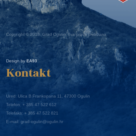
Copyright © 2018. Grad Ogulin, sva prava pridržana.
Design by
EA93
Kontakt
Ured: Ulica B.Frankopana 11, 47300 Ogulin
Telefon:
+ 385 47 522 612
Telefaks:
+ 385 47 522 821
E-mail:
grad-ogulin@ogulin.hr
OIB: 58264108511