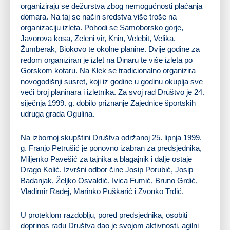
organiziraju se dežurstva zbog nemogućnosti plaćanja
domara. Na taj se način sredstva više troše na
organizaciju izleta. Pohodi se Samoborsko gorje,
Javorova kosa, Zeleni vir, Knin, Velebit, Velika,
Žumberak, Biokovo te okolne planine. Dvije godine za
redom organiziran je izlet na Dinaru te više izleta po
Gorskom kotaru. Na Klek se tradicionalno organizira
novogodišnji susret, koji iz godine u godinu okuplja sve
veći broj planinara i izletnika. Za svoj rad Društvo je 24.
siječnja 1999. g. dobilo priznanje Zajednice športskih
udruga grada Ogulina.
Na izbornoj skupštini Društva održanoj 25. lipnja 1999.
g. Franjo Petrušić je ponovno izabran za predsjednika,
Miljenko Pavešić za tajnika a blagajnik i dalje ostaje
Drago Kolić. Izvršni odbor čine Josip Porubić, Josip
Badanjak, Željko Osvaldić, Ivica Fumić, Bruno Grdić,
Vladimir Radej, Marinko Puškarić i Zvonko Trdić.
U proteklom razdoblju, pored predsjednika, osobiti
doprinos radu Društva dao je svojom aktivnosti, agilni