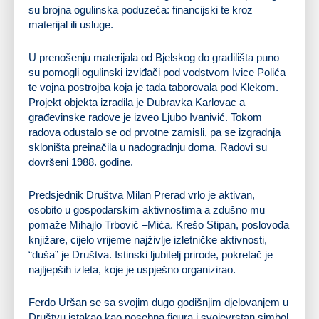
su brojna ogulinska poduzeća: financijski te kroz
materijal ili usluge.
U prenošenju materijala od Bjelskog do gradilišta puno
su pomogli ogulinski izviđači pod vodstvom Ivice Polića
te vojna postrojba koja je tada taborovala pod Klekom.
Projekt objekta izradila je Dubravka Karlovac a
građevinske radove je izveo Ljubo Ivanivić. Tokom
radova odustalo se od prvotne zamisli, pa se izgradnja
skloništa preinačila u nadogradnju doma. Radovi su
dovršeni 1988. godine.
Predsjednik Društva Milan Prerad vrlo je aktivan,
osobito u gospodarskim aktivnostima a zdušno mu
pomaže Mihajlo Trbović –Mića. Krešo Stipan, poslovođa
knjižare, cijelo vrijeme najživlje izletničke aktivnosti,
“duša” je Društva. Istinski ljubitelj prirode, pokretač je
najljepših izleta, koje je uspješno organizirao.
Ferdo Uršan se sa svojim dugo godišnjim djelovanjem u
Društvu istakao kao posebna figura i svojevrstan simbol