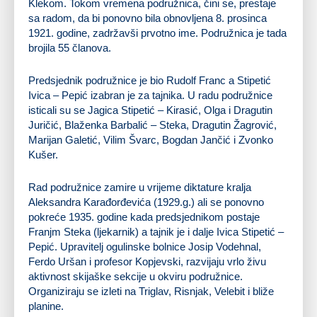
Klekom. Tokom vremena podružnica, čini se, prestaje
sa radom, da bi ponovno bila obnovljena 8. prosinca
1921. godine, zadržavši prvotno ime. Podružnica je tada
brojila 55 članova.
Predsjednik podružnice je bio Rudolf Franc a Stipetić
Ivica – Pepić izabran je za tajnika. U radu podružnice
isticali su se Jagica Stipetić – Kirasić, Olga i Dragutin
Juričić, Blaženka Barbalić – Steka, Dragutin Žagrović,
Marijan Galetić, Vilim Švarc, Bogdan Jančić i Zvonko
Kušer.
Rad podružnice zamire u vrijeme diktature kralja
Aleksandra Karađorđevića (1929.g.) ali se ponovno
pokreće 1935. godine kada predsjednikom postaje
Franjm Steka (ljekarnik) a tajnik je i dalje Ivica Stipetić –
Pepić. Upravitelj ogulinske bolnice Josip Vodehnal,
Ferdo Uršan i profesor Kopjevski, razvijaju vrlo živu
aktivnost skijaške sekcije u okviru podružnice.
Organiziraju se izleti na Triglav, Risnjak, Velebit i bliže
planine.