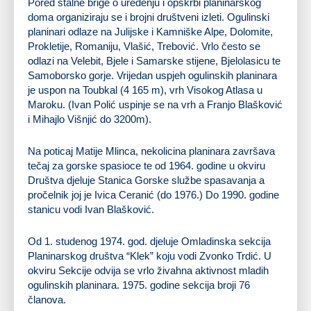
Pored stalne brige o uređenju i opskrbi planinarskog
doma organiziraju se i brojni društveni izleti. Ogulinski
planinari odlaze na Julijske i Kamniške Alpe, Dolomite,
Prokletije, Romaniju, Vlašić, Trebović. Vrlo često se
odlazi na Velebit, Bjele i Samarske stijene, Bjelolasicu te
Samoborsko gorje. Vrijedan uspjeh ogulinskih planinara
je uspon na Toubkal (4 165 m), vrh Visokog Atlasa u
Maroku. (Ivan Polić uspinje se na vrh a Franjo Blašković
i Mihajlo Višnjić do 3200m).
Na poticaj Matije Mlinca, nekolicina planinara završava
tečaj za gorske spasioce te od 1964. godine u okviru
Društva djeluje Stanica Gorske službe spasavanja a
pročelnik joj je Ivica Ceranić (do 1976.) Do 1990. godine
stanicu vodi Ivan Blašković.
Od 1. studenog 1974. god. djeluje Omladinska sekcija
Planinarskog društva “Klek” koju vodi Zvonko Trdić. U
okviru Sekcije odvija se vrlo živahna aktivnost mladih
ogulinskih planinara. 1975. godine sekcija broji 76
članova.