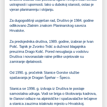
ustrajnosti i upornosti. Iako u dubokoj starosti, ostao je
vjeran planinarenju i skijanju.
Za dugogodišnji uspješan rad, Društvo je 1984. godine
odlikovano Zlatnim znakom Planinarskog saveza
Hrvatske.
Za predsjednika društva, 1989. godine, izabran je Ivan
Polić. Tajnik je Zvonko Trdić a dužnost blagajnika
preuzima Drago Kolić. Pored nesuglasja u vodstvu
Društva i novonastale ratne prilike uvjetovale su
zamiranje djelatnosti.
Od 1990. g. pročelnik Stanice Gorske službe
spašavanja je Dragan Špehar – Špeco.
Stanica se 1998. g. izdvaja iz Društva te postaje
samostalna udruga. Vodi se briga o školovanju kadrova,
te članovi odlaze na alpinističke i spašavalačke tečajeve
a stanica zauzima istaknuto mjesto u Hrvatskoj.