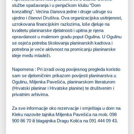
službe spašavanja i u penjačkom klubu “Dom
konzalting”. Većina članova jedne i druge udruge su
ujedno i članovi Društva. Ova organizacijska usitnjenost,
uzrokovana financijskim razlozima, loše djeluje na
kvalitetu planinarske djelatnosti i upitna je njena
opravdanost u malenom gradu poput Ogulina. U Ogulinu
se osjeća potreba školovanja planinarskih kadrova i
potrebna je veće aktivnost na promicanju planinarske
ideje među mladeži.
Napomena : Pri izradi ovog povijesnog pregleda koristio
sam se djelomičnim prikazom povijesti planinarstva u
Ogulinu, Miljenka Pavešića, planinarskom literaturom
(Hrvatski planinar i Hrvatske planine) te društvenim i
privatnim arhivima.
Za sve informacije oko rezervacije i smještaja u dom na
Kleku nazovite tajnika Miljenka Pavešića na mob. 098
900 86 70 ili blagajnika Dragu Kolića na 091 444 09 43.
Zvonko Trdić, tel.: + 385 (0) 47 522 100