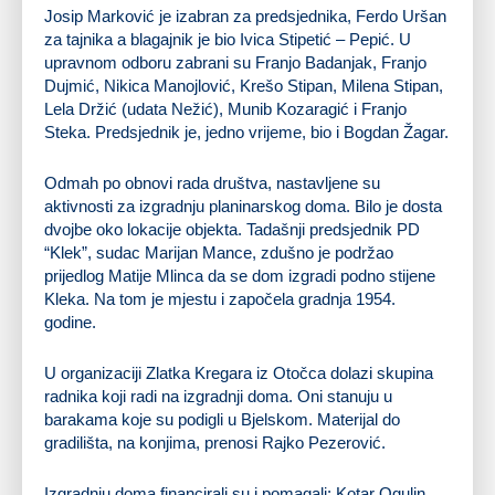
Josip Marković je izabran za predsjednika, Ferdo Uršan
za tajnika a blagajnik je bio Ivica Stipetić – Pepić. U
upravnom odboru zabrani su Franjo Badanjak, Franjo
Dujmić, Nikica Manojlović, Krešo Stipan, Milena Stipan,
Lela Držić (udata Nežić), Munib Kozaragić i Franjo
Steka. Predsjednik je, jedno vrijeme, bio i Bogdan Žagar.
Odmah po obnovi rada društva, nastavljene su
aktivnosti za izgradnju planinarskog doma. Bilo je dosta
dvojbe oko lokacije objekta. Tadašnji predsjednik PD
“Klek”, sudac Marijan Mance, zdušno je podržao
prijedlog Matije Mlinca da se dom izgradi podno stijene
Kleka. Na tom je mjestu i započela gradnja 1954.
godine.
U organizaciji Zlatka Kregara iz Otočca dolazi skupina
radnika koji radi na izgradnji doma. Oni stanuju u
barakama koje su podigli u Bjelskom. Materijal do
gradilišta, na konjima, prenosi Rajko Pezerović.
Izgradnju doma financirali su i pomagali: Kotar Ogulin,