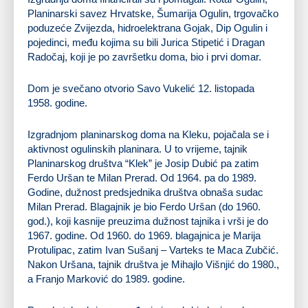
Planinarski savez Hrvatske, Šumarija Ogulin, trgovačko
poduzeće Zvijezda, hidroelektrana Gojak, Dip Ogulin i
pojedinci, među kojima su bili Jurica Stipetić i Dragan
Radočaj, koji je po završetku doma, bio i prvi domar.
Dom je svečano otvorio Savo Vukelić 12. listopada
1958. godine.
Izgradnjom planinarskog doma na Kleku, pojačala se i
aktivnost ogulinskih planinara. U to vrijeme, tajnik
Planinarskog društva “Klek” je Josip Dubić pa zatim
Ferdo Uršan te Milan Prerad. Od 1964. pa do 1989.
Godine, dužnost predsjednika društva obnaša sudac
Milan Prerad. Blagajnik je bio Ferdo Uršan (do 1960.
god.), koji kasnije preuzima dužnost tajnika i vrši je do
1967. godine. Od 1960. do 1969. blagajnica je Marija
Protulipac, zatim Ivan Sušanj – Varteks te Maca Zubčić.
Nakon Uršana, tajnik društva je Mihajlo Višnjić do 1980.,
a Franjo Marković do 1989. godine.