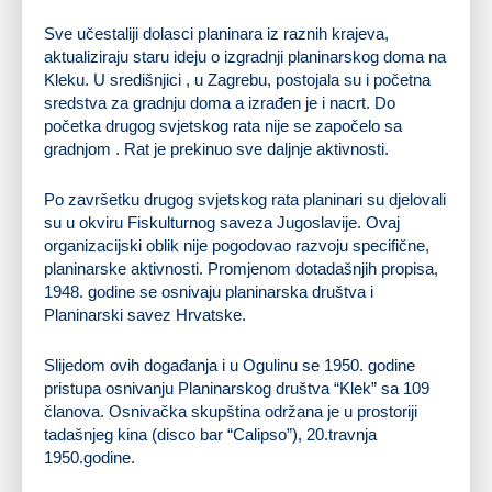
Sve učestaliji dolasci planinara iz raznih krajeva,
aktualiziraju staru ideju o izgradnji planinarskog doma na
Kleku. U središnjici , u Zagrebu, postojala su i početna
sredstva za gradnju doma a izrađen je i nacrt. Do
početka drugog svjetskog rata nije se započelo sa
gradnjom . Rat je prekinuo sve daljnje aktivnosti.
Po završetku drugog svjetskog rata planinari su djelovali
su u okviru Fiskulturnog saveza Jugoslavije. Ovaj
organizacijski oblik nije pogodovao razvoju specifične,
planinarske aktivnosti. Promjenom dotadašnjih propisa,
1948. godine se osnivaju planinarska društva i
Planinarski savez Hrvatske.
Slijedom ovih događanja i u Ogulinu se 1950. godine
pristupa osnivanju Planinarskog društva “Klek” sa 109
članova. Osnivačka skupština održana je u prostoriji
tadašnjeg kina (disco bar “Calipso”), 20.travnja
1950.godine.