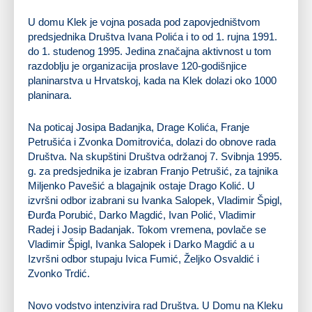
U domu Klek je vojna posada pod zapovjedništvom
predsjednika Društva Ivana Polića i to od 1. rujna 1991.
do 1. studenog 1995. Jedina značajna aktivnost u tom
razdoblju je organizacija proslave 120-godišnjice
planinarstva u Hrvatskoj, kada na Klek dolazi oko 1000
planinara.
Na poticaj Josipa Badanjka, Drage Kolića, Franje
Petrušića i Zvonka Domitrovića, dolazi do obnove rada
Društva. Na skupštini Društva održanoj 7. Svibnja 1995.
g. za predsjednika je izabran Franjo Petrušić, za tajnika
Miljenko Pavešić a blagajnik ostaje Drago Kolić. U
izvršni odbor izabrani su Ivanka Salopek, Vladimir Špigl,
Đurđa Porubić, Darko Magdić, Ivan Polić, Vladimir
Radej i Josip Badanjak. Tokom vremena, povlače se
Vladimir Špigl, Ivanka Salopek i Darko Magdić a u
Izvršni odbor stupaju Ivica Fumić, Željko Osvaldić i
Zvonko Trdić.
Novo vodstvo intenzivira rad Društva. U Domu na Kleku