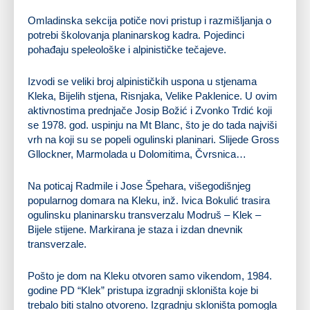
Omladinska sekcija potiče novi pristup i razmišljanja o
potrebi školovanja planinarskog kadra. Pojedinci
pohađaju speleološke i alpinističke tečajeve.
Izvodi se veliki broj alpinističkih uspona u stjenama
Kleka, Bijelih stjena, Risnjaka, Velike Paklenice. U ovim
aktivnostima prednjače Josip Božić i Zvonko Trdić koji
se 1978. god. uspinju na Mt Blanc, što je do tada najviši
vrh na koji su se popeli ogulinski planinari. Slijede Gross
Gllockner, Marmolada u Dolomitima, Čvrsnica…
Na poticaj Radmile i Jose Špehara, višegodišnjeg
popularnog domara na Kleku, inž. Ivica Bokulić trasira
ogulinsku planinarsku transverzalu Modruš – Klek –
Bijele stijene. Markirana je staza i izdan dnevnik
transverzale.
Pošto je dom na Kleku otvoren samo vikendom, 1984.
godine PD “Klek” pristupa izgradnji skloništa koje bi
trebalo biti stalno otvoreno. Izgradnju skloništa pomogla