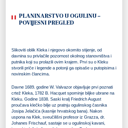
PLANINARSTVO U OGULINU –
POVIJESNI PREGLED
Slikoviti oblik Kleka i njegovo okomito stijenje, od
davnina su privlačile pozornost okolnog stanovništva i
putnika koji su prolazili ovim krajem. Prvi su o Kleku
stvorili priče i legende a potonji ga opisaše u putopisima i
novinskim člancima.
Davne 1689. godine W. Valvazor objavljuje prvi poznati
crtež Kleka, 1782 B. Hacquet spominje biljke ubrane na
Kleku. Godine 1838. Saski kralj Friedrich August
proučava klečko bilje uz pratnju ogulinskog časnika
Josipa Jelačića (kasnije hrvatskog bana). Nakon
uspona na Klek, sveučilišni profesor iz Grazza, dr.
Johanes Frischauf, sastaje se u ogulinskoj kavani,