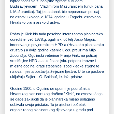
ispred tadašnje županijske zgrade s Budom
Budisavljevićem i Vladimirom Mažuranićem (unuk bana
I. Mažuranića). Taj je sastanak bio neposredan poticaj
na osnovu kojega je 1874. godine u Zagrebu osnovano
Hrvatsko planinarsko društvo.
Pošto je Klek bio tada posebno interesantno planinarsko
odredište, već 1978.g. ogulinski učitelj Josip Magdić
imenovan je povjerenikom HPD-a (Hrvatsko planinarsko
društvo ) a dvije godine kasnije ulogu preuzima Mijo
Zobunđija. Ogulinski veterinar Franjo Fink, na poticaj
središnjice HPD-a a uz financijsku potporu imovne i
mjesne općine, gradi stepenice ispod klečke stijene te
na dva mjesta postavlja željezne ljestve. U te se poslove
uključuju Sajfert i G. Baldauf, kr. inž. pristav.
Godine 1900. u Ogulinu se spominje podružnica
Hrvatskog planinarskog društva “Klek”, na osnovu čega
se dade zaključiti da je planinarska misao polagano
dobivala svoje pristaše. To je ujedno i početak
organiziranog planinarskog djelovanja u gradu pod