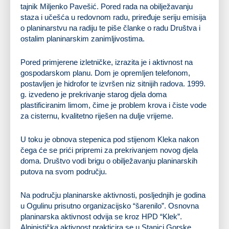
tajnik Miljenko Pavešić. Pored rada na obilježavanju
staza i učešća u redovnom radu, priređuje seriju emisija
o planinarstvu na radiju te piše članke o radu Društva i
ostalim planinarskim zanimljivostima.
Pored primjerene izletničke, izrazita je i aktivnost na
gospodarskom planu. Dom je opremljen telefonom,
postavljen je hidrofor te izvršen niz sitnijih radova. 1999.
g. izvedeno je prekrivanje starog djela doma
plastificiranim limom, čime je problem krova i čiste vode
za cisternu, kvalitetno riješen na dulje vrijeme.
U toku je obnova stepenica pod stijenom Kleka nakon
čega će se prići pripremi za prekrivanjem novog djela
doma. Društvo vodi brigu o obilježavanju planinarskih
putova na svom području.
Na području planinarske aktivnosti, posljednjih je godina
u Ogulinu prisutno organizacijsko “šarenilo”. Osnovna
planinarska aktivnost odvija se kroz HPD “Klek”.
Alpinistička aktivnost prakticira se u Stanici Gorske