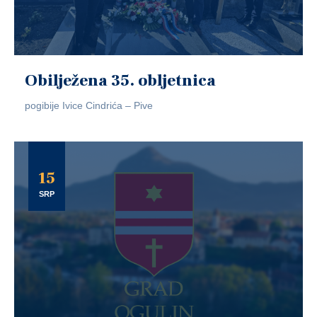
Obilježena 35. obljetnica
pogibije Ivice Cindrića – Pive
15
SRP