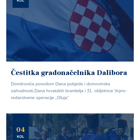
KOL
Čestitka gradonačelnika Dalibora
Domitrovića povodom Dana pobjede i domovinske
zahvalnosti,Dana hrvatskih branitelja i 31. obljetnice Vojno-
redarstvene operacije „Oluja“
04
KOL