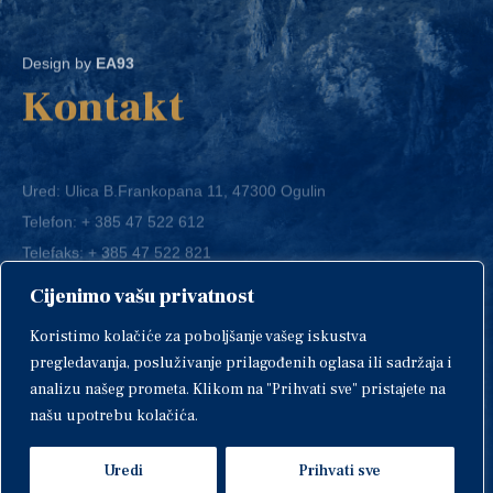
Design by
EA93
Kontakt
Ured: Ulica B.Frankopana 11, 47300 Ogulin
Telefon:
+ 385 47 522 612
Telefaks:
+ 385 47 522 821
E-mail:
grad-ogulin@ogulin.hr
Cijenimo vašu privatnost
OIB: 58264108511
Koristimo kolačiće za poboljšanje vašeg iskustva
IBAN: HR1424020061829700009
pregledavanja, posluživanje prilagođenih oglasa ili sadržaja i
analizu našeg prometa. Klikom na "Prihvati sve" pristajete na
našu upotrebu kolačića.
Uredi
Prihvati sve