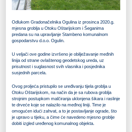
Odlukom Gradonačelnika Ogulina iz prosinca 2020.g.
mjesna groblja u Otoku Oštarijskom i Šeganima
predana su na upravljanje Stambeno komunalnom
gospodarstvu d.o.o. Ogulin.
U veljači ove godine izvršeno je obilježavanje međnih
linija od strane ovlaštenog geodetskog ureda, uz
prisutnost i suglasnost svih vlasnika i posjednika
susjednih parcela.
Ovog proljeća pristupilo se uređivanju tijela groblja u
Otoku Oštarijskom, na način da je sa rubova groblja
strojnim postupkom malčiranja uklonjena šikara i raslinje
te drveće koje se nalazilo na međnoj liniji. Time je
omogućen idući zahvat, a to je postavljanje ograde, što
je upravo u tijeku, a čime će navedeno mjesno groblje
dobiti izgled uređenog komunalnog objekta.