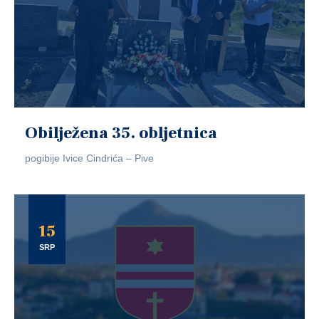
Obilježena 35. obljetnica
pogibije Ivice Cindrića – Pive
15
SRP