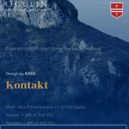
Copyright © 2018. Grad Ogulin, sva prava pridržana.
Design by
EA93
Kontakt
Ured: Ulica B.Frankopana 11, 47300 Ogulin
Telefon:
+ 385 47 522 612
Telefaks:
+ 385 47 522 821
E-mail:
grad-ogulin@ogulin.hr