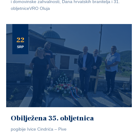
i domovinske zahvalnosti, Dana hrvatskih branitelja i 31.
obljetniceVRO Oluja
22
SRP
Obilježena 35. obljetnica
pogibije Ivice Cindrića – Pive