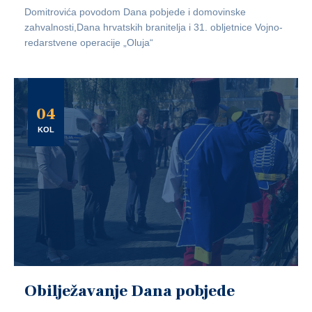
Domitrovića povodom Dana pobjede i domovinske
zahvalnosti,Dana hrvatskih branitelja i 31. obljetnice Vojno-
redarstvene operacije „Oluja“
04
KOL
Obilježavanje Dana pobjede