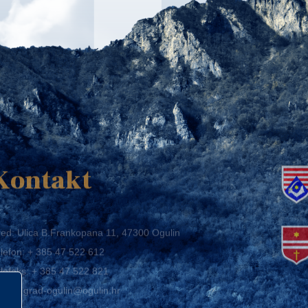
K
Kontakt
ed: Ulica B.Frankopana 11, 47300 Ogulin
lefon:
+ 385 47 522 612
lefaks:
+ 385 47 522 821
mail:
grad-ogulin@ogulin.hr
IB: 58264108511