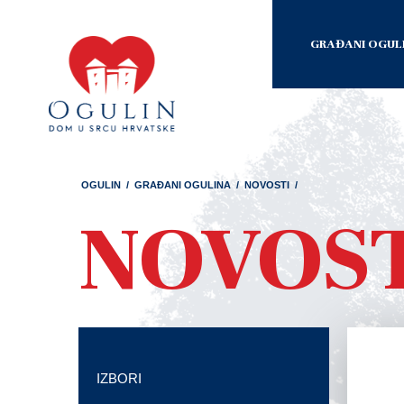
GRAĐANI OGUL
OGULIN
/
GRAĐANI OGULINA
/
NOVOSTI
/
NOVOS
IZBORI