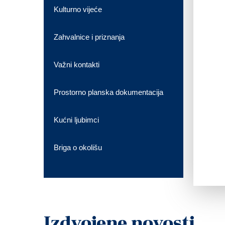
Kulturno vijeće
Zahvalnice i priznanja
Važni kontakti
Prostorno planska dokumentacija
Kućni ljubimci
Briga o okolišu
Izdvojene novosti