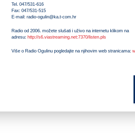
Tel. 047/531-616
Fax: 047/531-515
E-mail:
radio-ogulin@ka.t-com.hr
Radio od 2006. možete slušati i uživo na internetu klikom na
adresu:
http://s6.viastreaming.net:7370/listen.pls
Više o Radio Ogulinu pogledajte na njihovim web stranicama:
w