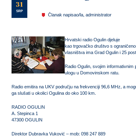
U
31
SRP
Članak napisao/la, administrator
Hrvatski radio Ogulin
djeluje
kao trgovačko društvo s ograničen
vlasništva ima Grad Ogulin i 25 posto
Radio Ogulin, svojim informativnim 
ulogu u Domovinskom ratu.
Radio emitira na UKV području na frekvenciji
96,6 MHz
, a mo
ga slušati u okolici Ogulina do oko 100 km.
RADIO OGULIN
A. Stepinca 1
47300 OGULIN
Direktor Dubravka Vuković – mob: 098 247 889