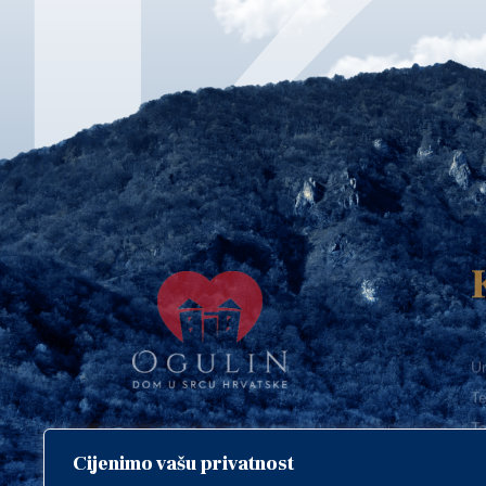
Ur
Te
Te
E-
Cijenimo vašu privatnost
O
Copyright © 2018. Grad Ogulin,