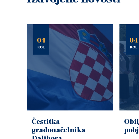
04
04
KOL
KOL
Čestitka
Obil
gradonačelnika
pob
Dalibora