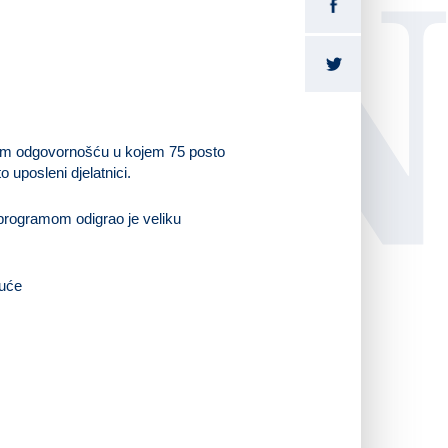
LI
om odgovornošću u kojem 75 posto
 uposleni djelatnici.
programom odigrao je veliku
guće