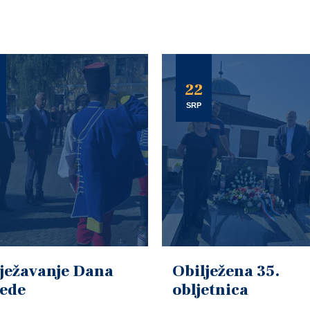
22
SRP
ježavanje Dana
Obilježena 35.
jede
obljetnica