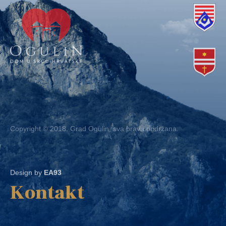
Copyright © 2018. Grad Ogulin, sva prava pridržana.
Design by
EA93
Kontakt
Ured: Ulica B.Frankopana 11, 47300 Ogulin