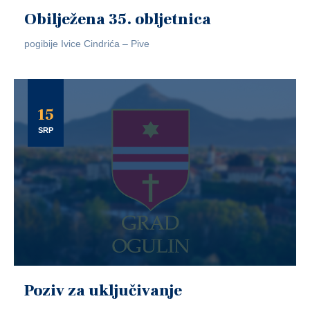
Obilježena 35. obljetnica
pogibije Ivice Cindrića – Pive
15
SRP
Poziv za uključivanje