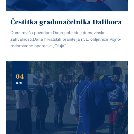
Čestitka gradonačelnika Dalibora
Domitrovića povodom Dana pobjede i domovinske
zahvalnosti,Dana hrvatskih branitelja i 31. obljetnice Vojno-
redarstvene operacije „Oluja“
04
KOL