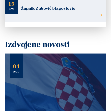
15
Župnik Zubović blagoslovio
SVI
Izdvojene novosti
04
KOL