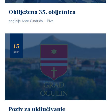
Obilježena 35. obljetnica
pogibije Ivice Cindrića – Pive
15
SRP
Poziv za uključivanje