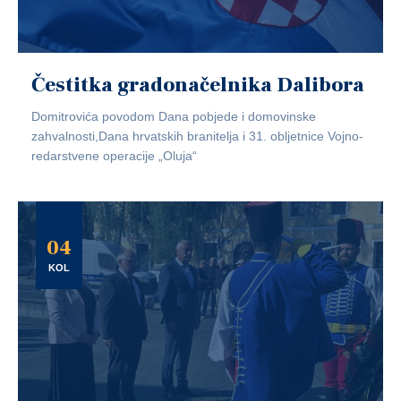
Čestitka gradonačelnika Dalibora
Domitrovića povodom Dana pobjede i domovinske
zahvalnosti,Dana hrvatskih branitelja i 31. obljetnice Vojno-
redarstvene operacije „Oluja“
04
KOL