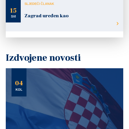
SLJEDEĆI ČLANAK
15
Zagrad uređen kao
SVI
Izdvojene novosti
04
KOL