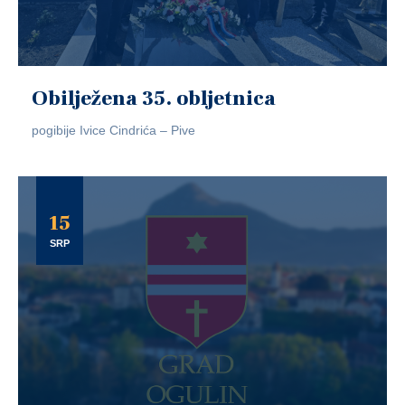
Obilježena 35. obljetnica
pogibije Ivice Cindrića – Pive
15
SRP