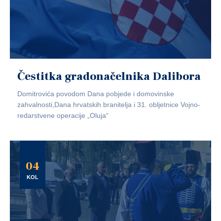
Čestitka gradonačelnika Dalibora
Domitrovića povodom Dana pobjede i domovinske
zahvalnosti,Dana hrvatskih branitelja i 31. obljetnice Vojno-
redarstvene operacije „Oluja“
04
KOL