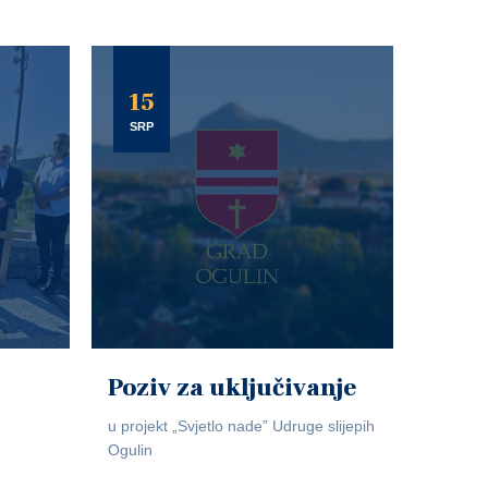
15
SRP
Poziv za uključivanje
u projekt „Svjetlo nade” Udruge slijepih
Ogulin