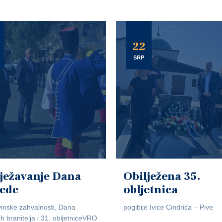
22
SRP
ježavanje Dana
Obilježena 35.
jede
obljetnica
inske zahvalnosti, Dana
pogibije Ivice Cindrića – Pive
ih branitelja i 31. obljetniceVRO