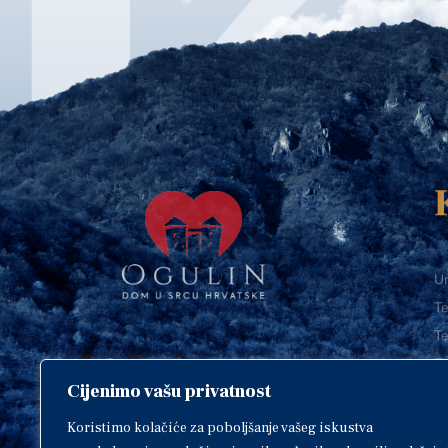
Ur
Te
Te
E-
Cijenimo vašu privatnost
O
Copyright © 2018. Grad Ogulin,
sva prava pridržana.
I
Koristimo kolačiće za poboljšanje vašeg iskustva