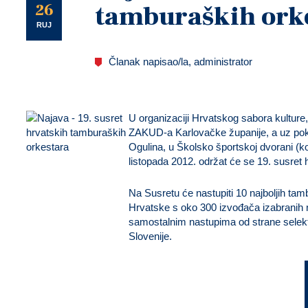
U
26
tamburaških ork
RUJ
Članak napisao/la, administrator
U organizaciji Hrvatskog sabora kulture,
ZAKUD-a Karlovačke županije, a uz pokr
Ogulina, u Školsko športskoj dvorani (
listopada 2012.
održat će se 19. susret 
Na Susretu će nastupiti 10 najboljih tam
Hrvatske s oko 300 izvođača izabranih
samostalnim nastupima od strane selekt
Slovenije.