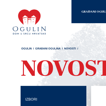
GRAĐANI OGUL
OGULIN
/
GRAĐANI OGULINA
/
NOVOSTI
/
NOVOS
IZBORI