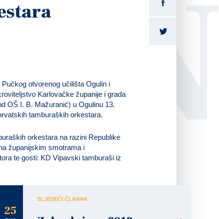
LI
estara
 Pučkog otvorenog učilišta Ogulin i
oviteljstvo Karlovačke županije i grada
kod OŠ I. B. Mažuranić) u Ogulinu
13.
hrvatskih tamburaških orkestara.
buraških orkestara na razini Republike
 na županijskim smotrama i
ora te gosti: KD Vipavski tamburaši iz
SLJEDEĆI ČLANAK
25