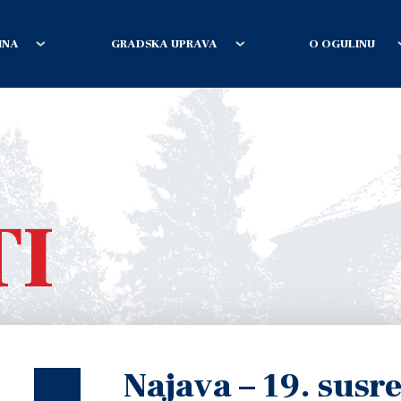
INA
GRADSKA UPRAVA
O OGULINU
TI
Najava – 19. susr