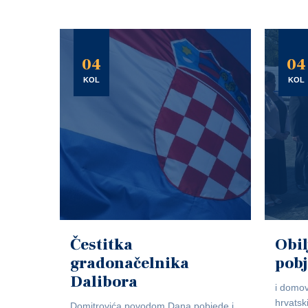
04
04
KOL
KOL
Čestitka
Obil
gradonačelnika
pob
Dalibora
i domov
hrvatsk
Domitrovića povodom Dana pobjede i