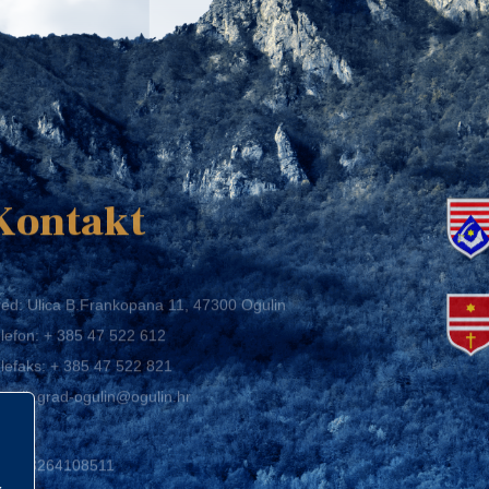
K
Kontakt
ed: Ulica B.Frankopana 11, 47300 Ogulin
lefon:
+ 385 47 522 612
lefaks:
+ 385 47 522 821
mail:
grad-ogulin@ogulin.hr
IB: 58264108511
BAN: HR1424020061829700009