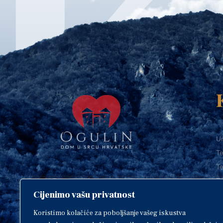
Ur
Te
Te
E-
Cijenimo vašu privatnost
O
Copyright © 2018. Grad Ogulin,
sva prava pridržana.
I
Koristimo kolačiće za poboljšanje vašeg iskustva