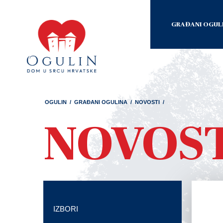
GRAĐANI OGUL
OGULIN
/
GRAĐANI OGULINA
/
NOVOSTI
/
NOVOS
IZBORI