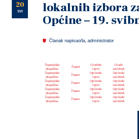
U
20
lokalnih izbora z
SVI
Općine – 19. svib
Članak napisao/la, administrator
Županijska
Gradsko
Grado
OGULIN
Župan
skupština
vijeće
načelnik
Županijska
Općinsko
Općinski
JOSIPDOL
Župan
skupština
vijeće
načelnik
Županijska
Općinsko
Općinski
TOUNJ
Župan
skupština
vijeće
načelnik
Županijska
Općinsko
Općinski
PLAŠKI
Župan
skupština
vijeće
načelnik
Županijska
Općinsko
Općinski
SABORSKO
Župan
skupština
vijeće
načelnik