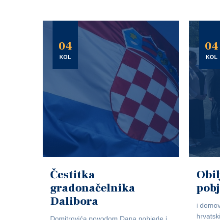
04
04
KOL
KOL
Čestitka
Obil
gradonačelnika
pob
Dalibora
i domov
hrvatsk
Domitrovića povodom Dana pobjede i