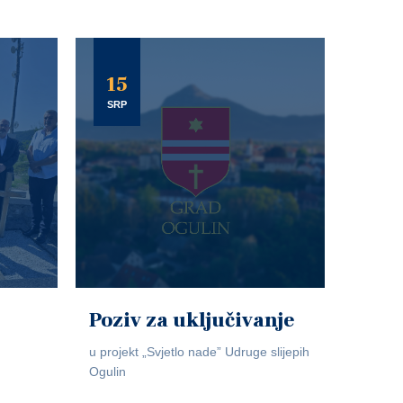
15
SRP
Poziv za uključivanje
u projekt „Svjetlo nade” Udruge slijepih
Ogulin