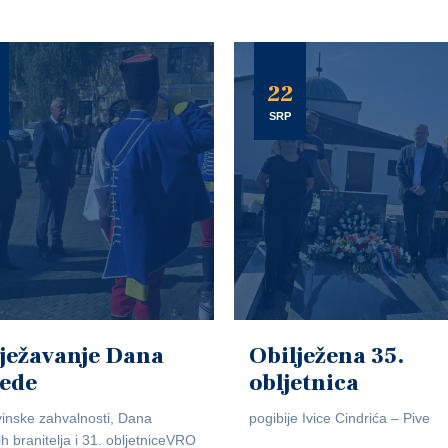
22
SRP
ježavanje Dana
Obilježena 35.
jede
obljetnica
inske zahvalnosti, Dana
pogibije Ivice Cindrića – Pive
ih branitelja i 31. obljetniceVRO