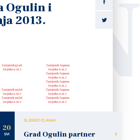
LI
a Ogulin i
nja 2013.
Zamjenik grad.
Zamjenik župana
(srpska n.m.)
(srpska n.m.)
Zamjenik župana
(srpska n.m.)
Zamjenik župana
(srpska n.m.)
Zamjenik načel.
Zamjenik župana
(srpska n.m.)
(srpska n.m.)
Zamjenik načel.
Zamjenik župana
(srpska n.m.)
(srpska n.m.)
SLJEDEĆI ČLANAK
20
Grad Ogulin partner
SVI