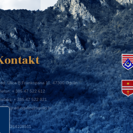
K
Kontakt
ed: Ulica B.Frankopana 11, 47300 Ogulin
lefon:
+ 385 47 522 612
lefaks:
+ 385 47 522 821
mail:
grad-ogulin@ogulin.hr
IB: 58264108511
BAN: HR1424020061829700009