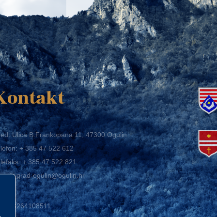
K
Kontakt
ed: Ulica B.Frankopana 11, 47300 Ogulin
lefon:
+ 385 47 522 612
lefaks:
+ 385 47 522 821
mail:
grad-ogulin@ogulin.hr
IB: 58264108511
BAN: HR1424020061829700009