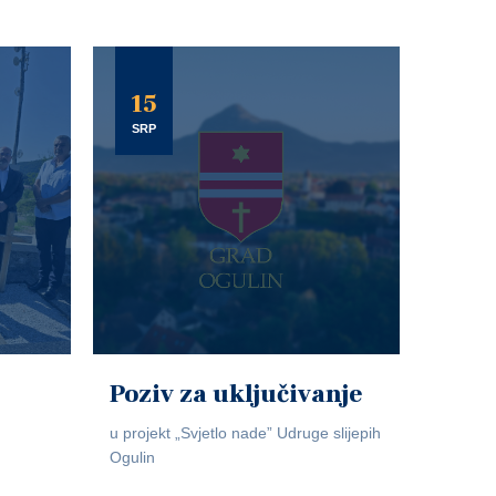
15
SRP
Poziv za uključivanje
u projekt „Svjetlo nade” Udruge slijepih
Ogulin