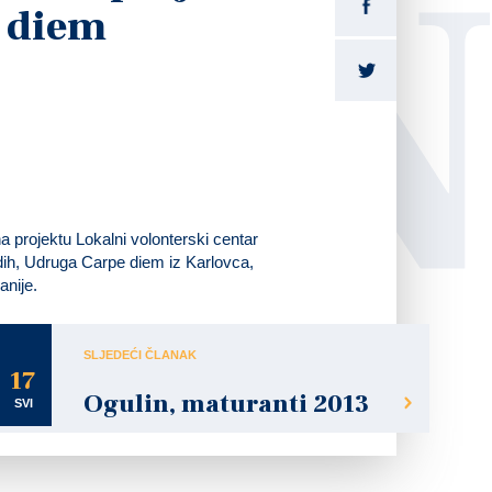
LI
 diem
a projektu Lokalni volonterski centar
ladih, Udruga Carpe diem iz Karlovca,
anije.
SLJEDEĆI ČLANAK
17
Ogulin, maturanti 2013
SVI