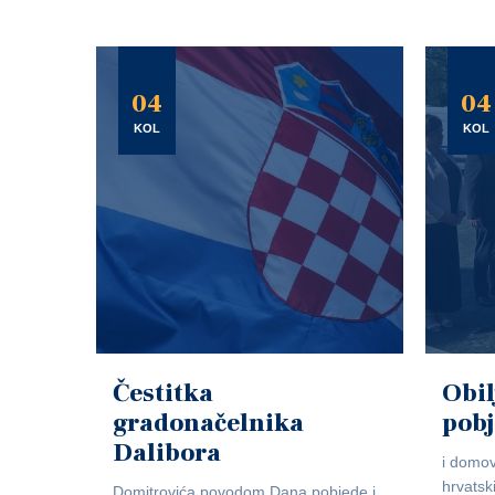
04
04
KOL
KOL
Čestitka
Obil
gradonačelnika
pob
Dalibora
i domov
hrvatsk
Domitrovića povodom Dana pobjede i