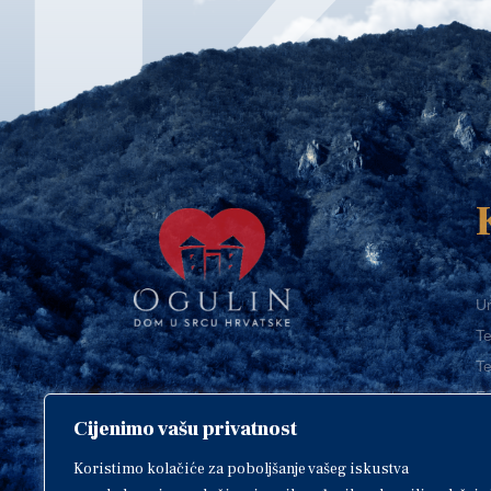
Ur
Te
Te
E-
Cijenimo vašu privatnost
O
Copyright © 2018. Grad Ogulin,
sva prava pridržana.
I
Koristimo kolačiće za poboljšanje vašeg iskustva