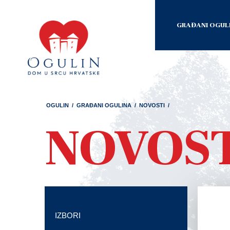
GRAĐANI OGUL
OGULIN
/
GRAĐANI OGULINA
/
NOVOSTI
/
NOVOS
IZBORI