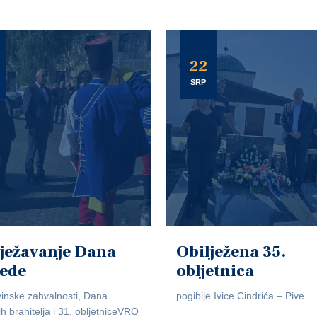
22
SRP
ježavanje Dana
Obilježena 35.
jede
obljetnica
inske zahvalnosti, Dana
pogibije Ivice Cindrića – Pive
ih branitelja i 31. obljetniceVRO