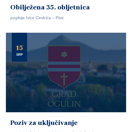
Obilježena 35. obljetnica
pogibije Ivice Cindrića – Pive
15
SRP
Poziv za uključivanje