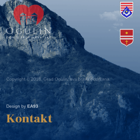
Copyright © 2018. Grad Ogulin, sva prava pridržana.
Design by
EA93
Kontakt
Ured: Ulica B.Frankopana 11, 47300 Ogulin