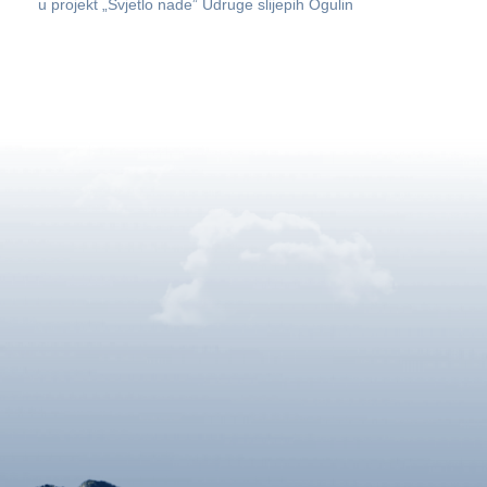
u projekt „Svjetlo nade” Udruge slijepih Ogulin