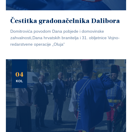
Čestitka gradonačelnika Dalibora
Domitrovića povodom Dana pobjede i domovinske
zahvalnosti,Dana hrvatskih branitelja i 31. obljetnice Vojno-
redarstvene operacije „Oluja“
04
KOL