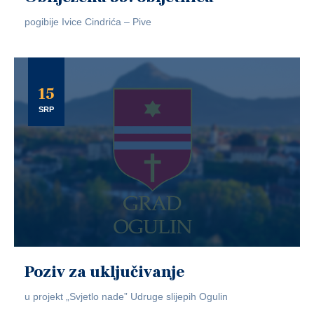
pogibije Ivice Cindrića – Pive
15
SRP
Poziv za uključivanje
u projekt „Svjetlo nade” Udruge slijepih Ogulin