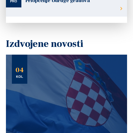
Priopćenje Udruge gradova
PRO
Izdvojene novosti
04
KOL