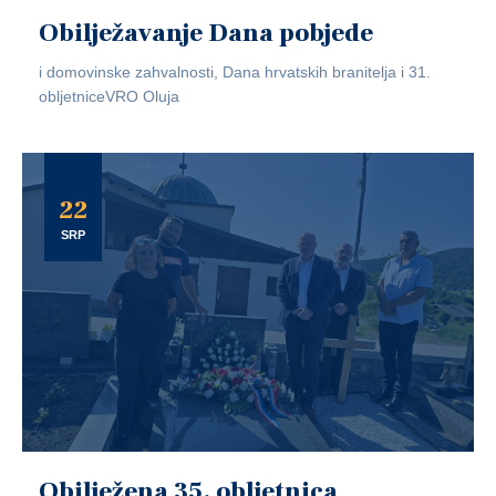
Obilježavanje Dana pobjede
i domovinske zahvalnosti, Dana hrvatskih branitelja i 31.
obljetniceVRO Oluja
22
SRP
Obilježena 35. obljetnica