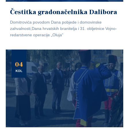
Čestitka gradonačelnika Dalibora
Domitrovića povodom Dana pobjede i domovinske
zahvalnosti,Dana hrvatskih branitelja i 31. obljetnice Vojno-
redarstvene operacije „Oluja“
04
KOL