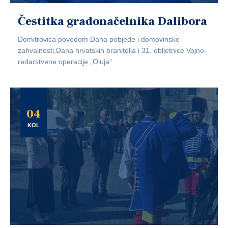
Čestitka gradonačelnika Dalibora
Domitrovića povodom Dana pobjede i domovinske
zahvalnosti,Dana hrvatskih branitelja i 31. obljetnice Vojno-
redarstvene operacije „Oluja“
04
KOL