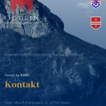
Copyright © 2018. Grad Ogulin, sva prava pridržana.
Design by
EA93
Kontakt
Ured: Ulica B.Frankopana 11, 47300 Ogulin
Telefon:
+ 385 47 522 612