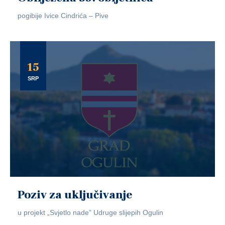
pogibije Ivice Cindrića – Pive
15
SRP
Poziv za uključivanje
u projekt „Svjetlo nade” Udruge slijepih Ogulin