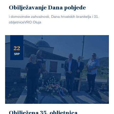
Obilježavanje Dana pobjede
i domovinske zahvalnosti, Dana hrvatskih branitelja i 31.
obljetniceVRO Oluja
22
SRP
Obilježena 35. obljetnica