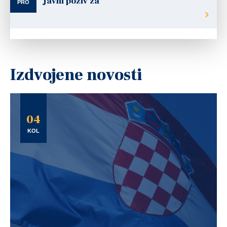
Javni poziv za
PRO
Izdvojene novosti
04
KOL